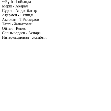
✏Бүгінгі ойында
Меркі - Ақарал
Сұрат - Андас батыр
Ақермен - Екпінді
Ақтоған - Т.Рысқұлов
Тәтті - Жаңатоған
Ойтал - Кеңес
Сарымолдаев - Аспара
Интернационал - Жамбыл