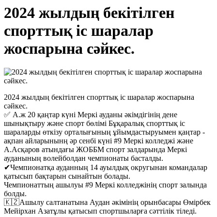
2024 жылдың бекітілген
спорттық іс шаралар
жоспарына сәйкес.
2024 жылдың бекітілген спорттық іс шаралар жоспарына
сәйкес.
✅ А.ж 20 қаңтар күні Меркі ауданы әкімдігінің дене
шынықтыру және спорт бөлімі Бұқаралық спорттық іс
шараларды өткізу орталығының ұйымдастыруымен қаңтар -
ақпан айларынынң әр сенбі күні #9 Меркі колледжі және
А.Асқаров атындағы ЖОББМ спорт залдарында Меркі
ауданының волейболдан чемпионаты басталды.
✔Чемпионатқа ауданның 14 ауылдық округынан командалар
қатысып бақтарын сынайтын болады.
Чемпионаттың ашылуы #9 Меркі колледжінің спорт залында
болды.
🇰🇿Ашылу салтанатына Аудан әкімінің орынбасары Өмірбек
Мейірхан Азатұлы қатысып спортшыларға сәттілік тіледі.