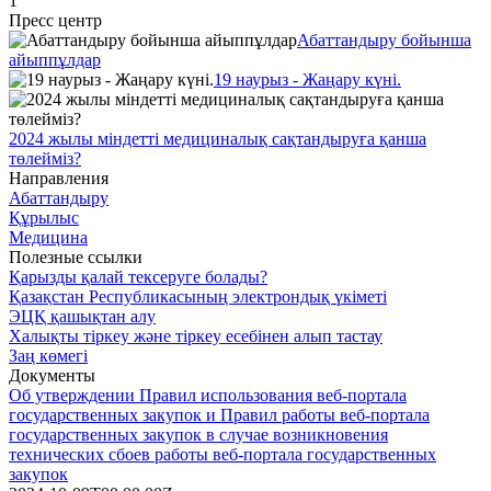
1
Пресс центр
Абаттандыру бойынша
айыппұлдар
19 наурыз - Жаңару күні.
2024 жылы міндетті медициналық сақтандыруға қанша
төлейміз?
Направления
Абаттандыру
Құрылыс
Медицина
Полезные ссылки
Қарызды қалай тексеруге болады?
Қазақстан Республикасының электрондық үкіметі
ЭЦҚ қашықтан алу
Халықты тіркеу және тіркеу есебінен алып тастау
Заң көмегі
Документы
Об утверждении Правил использования веб-портала
государственных закупок и Правил работы веб-портала
государственных закупок в случае возникновения
технических сбоев работы веб-портала государственных
закупок