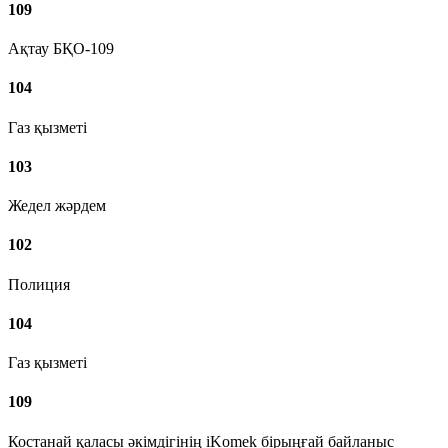
109
Ақтау БҚО-109
104
Газ қызметі
103
Жедел жәрдем
102
Полиция
104
Газ қызметі
109
Костанай қаласы әкімдігінің iKomek бірыңғай байланыс