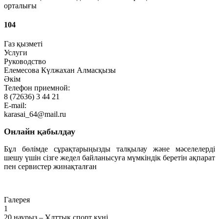
орталығы
104
Газ қызметі
Услуги
Руководство
Елемесова Күлжахан Алмасқызы
Әкім
Телефон приемной:
8 (72636) 3 44 21
E-mail:
karasai_64@mail.ru
Онлайн қабылдау
Бұл бөлімде сұрақтарыңызды талқылау және мәселелерді
шешу үшін сізге жедел байланысуға мүмкіндік беретін ақпарат
пен сервистер жинақталған
Өту
Галерея
1
20 наурыз – Ұлттық спорт күні