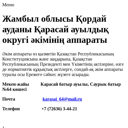
Меню
Жамбыл облысы Қордай
ауданы Қарасай ауылдық
округі әкімінің аппараты
Әкім аппараты өз қызметін Қазақстан Республикасының
Конституциясына және заңдарына, Қазақстан
Республикасының Президенті мен Үкіметінің актілеріне, өзге
де нормативтік құқықтық актілерге, сондай-ақ әкім аппараты
туралы осы Ережеге сәйкес жүзеге асырады.
Мекен-жайы Карасай батыр ауылы, Саурык батыр
№64 көшесі
Почта
karasai_64@mail.ru
Телефон +7 (72636) 3-44-21