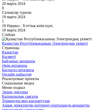
20 марта 2024
0
Салықтар туралы
19 марта 2024
1
18 Наурыз - Ұлттық киім күні.
18 марта 2024
Слайды
Қазақстан Республикасының Электрондық үкіметі
Страницы
Құжаттар
Қызметі
Байланыс ақпараты
Әкім аппараты
Баспасөз орталығы
Онлайн қабылдау
Реализуемые проекты
Социальные медиа
Меню подвал
Экран дикторы
Құпиялылық саясаты
Терминдер мен қысқартулар
Ашық деректердің интернет-порталында ақпаратты
орналастыру қағидалары