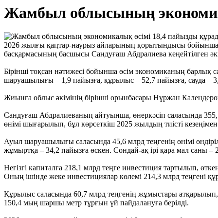
Жамбыл облысының экономик
2026 жылғы қаңтар-наурыз айларының қорытындысы бойынша Ж
басқармасының басшысы Сандуғаш Абдралиева кеңейтілген әкім
Бірінші тоқсан нәтижесі бойынша өсім экономиканың барлық сал
шаруашылығы – 1,9 пайызға, құрылыс – 52,7 пайызға, сауда – 3,
Жиынға облыс әкімінің бірінші орынбасары Нұржан Календеров
Сандуғаш Абдралиеваның айтуынша, өнеркәсіп саласында 355,5 
өнімі шығарылып, бұл көрсеткіш 2025 жылдың тиісті кезеңімен
Ауыл шаруашылығы саласында 45,6 млрд теңгенің өнімі өндіріліп
жұмыртқа – 34,2 пайызға өскен. Сондай-ақ ірі қара мал саны – 2
Негізгі капиталға 218,1 млрд теңге инвестиция тартылып, өтк
Оның ішінде жеке инвестициялар көлемі 214,3 млрд теңгені құр
Құрылыс саласында 60,7 млрд теңгенің жұмыстары атқарылып, ө
150,4 мың шаршы метр тұрғын үй пайдалануға берілді.