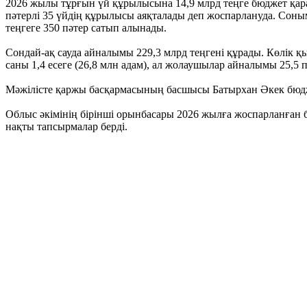
2026 жылы тұрғын үй құрылысына 14,9 млрд теңге бюджет қара
пәтерлі 35 үйдің құрылысы аяқталады деп жоспарлануда. Соным
теңгеге 350 пәтер сатып алынады.
Сондай-ақ сауда айналымы 229,3 млрд теңгені құрады. Көлік қ
саны 1,4 есеге (26,8 млн адам), ал жолаушылар айналымы 25,5 п
Мәжілісте қаржы басқармасының басшысы Батырхан Әкек бюдж
Облыс әкімінің бірінші орынбасары 2026 жылға жоспарланған 
нақты тапсырмалар берді.