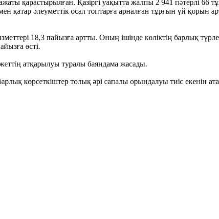
жаты қарастырылған. Қазіргі уақытта жалпы 2 941 пәтерлі 66 т
ен қатар әлеуметтік осал топтарға арналған тұрғын үй қорын а
ызметтері 18,3 пайызға артты. Оның ішінде көліктің барлық түрл
айызға өсті.
еттің атқарылуы туралы баяндама жасады.
барлық көрсеткіштер толық әрі сапалы орындалуы тиіс екенін а