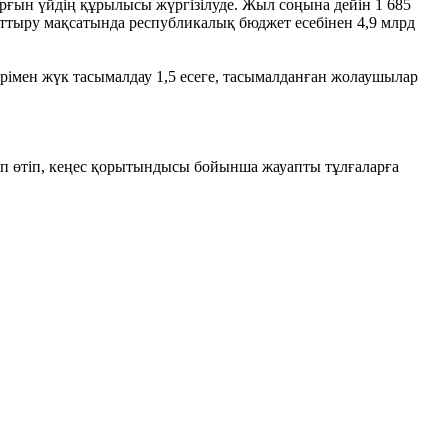
ұрғын үйдің құрылысы жүргізілуде. Жыл соңына дейін 1 685
рттыру мақсатында республикалық бюджет есебінен 4,9 млрд
ерімен жүк тасымалдау 1,5 есеге, тасымалданған жолаушылар
тап өтіп, кеңес қорытындысы бойынша жауапты тұлғаларға