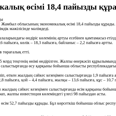
алық өсімі 18,4 пайызды құр
амбыл облысының экономикалық өсімі 18,4 пайызды құрады. Б
дік мәжілісінде мәлімдеді.
аларындағы өндіріс көлемінің артуы есебінен қамтамасыз етілді.
6 пайызға, көлік – 18,3 пайызға, байланыс – 2,2 пайызға артты.
 төрағалық етті.
млрд теңгенің өнімі өндірілген. Жалпы өнеркәсіп құрылымында 
 салыстырғанда өсу қарқыны бойынша облысты республикадағы үз
, өткен жылдың сәйкес кезеңімен салыстырғанда 1,9 пайызға артты
,8 пайызға, қой – 4,4 пайызға, жылқы – 13,6 пайызға, құс – 10,7
ен жылдың сәйкес кезеңімен салыстырғанда өсім қарқыны бойынш
ап, жалпы инвестиция көлеміндегі үлесі 98 пайыздан асты.
сім 52,7 пайызды құрады. Бұл көрсеткіш бойынша облыс республ