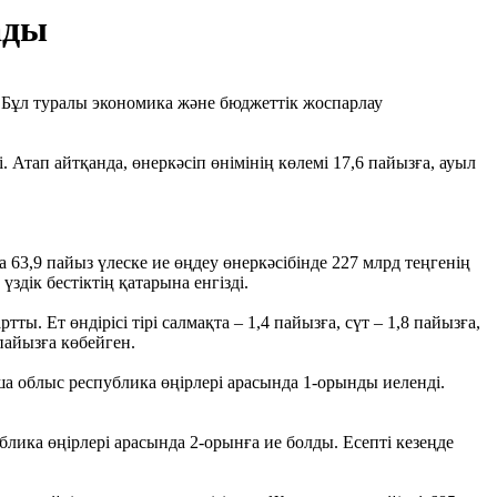
ады
ұл туралы экономика және бюджеттік жоспарлау
 Атап айтқанда, өнеркәсіп өнімінің көлемі 17,6 пайызға, ауыл
63,9 пайыз үлеске ие өңдеу өнеркәсібінде 227 млрд теңгенің
дік бестіктің қатарына енгізді.
. Ет өндірісі тірі салмақта – 1,4 пайызға, сүт – 1,8 пайызға,
 пайызға көбейген.
а облыс республика өңірлері арасында 1-орынды иеленді.
ика өңірлері арасында 2-орынға ие болды. Есепті кезеңде