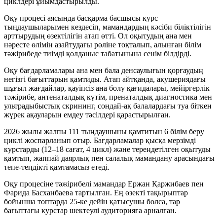
циклдері ұйымдастырылды.
Оқу процесі аясында басқарма басшысы курс
тыңдаушыларымен кездесіп, мамандардың кәсіби біліктілігін
арттырудың өзектілігін атап өтті. Ол оқытудың ана мен
нәресте өлімін азайтудағы рөліне тоқталып, алынған білім
тәжірибеде тиімді қолданыс табатынына сенім білдірді.
Оқу бағдарламалары ана мен бала денсаулығын қорғаудың
негізгі бағыттарын қамтиды. Атап айтқанда, акушериядағы
шұғыл жағдайлар, қауіпсіз ана болу қағидалары, мейіргерлік
тәжірибе, антенаталдық күтім, пренаталдық диагностика мен
ультрадыбыстық скрининг, сондай-ақ балалардағы туа біткен
жүрек ақауларын емдеу тәсілдері қарастырылған.
2026 жылы жалпы 111 тыңдаушыны қамтитын 6 білім беру
циклі жоспарланып отыр. Бағдарламалар қысқа мерзімді
курстарды (12–18 сағат, 4 цикл) және тереңдетілген оқытуды
қамтып, жаппай даярлық пен салалық мамандану арасындағы
тепе-теңдікті қамтамасыз етеді.
Оқу процесіне тәжірибелі мамандар Ержан Қаржибаев пен
Фарида Басханбаева тартылған. Ең өзекті тақырыптар
бойынша топтарда 25-ке дейін қатысушы болса, тар
бағыттағы курстар шектеулі аудиторияға арналған.