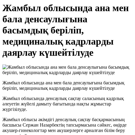
Жамбыл облысында ана мен
бала денсаулығына
басымдық беріліп,
медициналық кадрларды
даярлау күшейтілуде
Жамбыл облысында ана мен бала денсаулығына басымдық
беріліп, медициналық кадрларды даярлау күшейтілуде
Жамбыл облысында денсаулық сақтау саласының кадрлық
әлеуетін жүйелі дамыту бағытында нақты жұмыстар
жүргізілуде.
Жамбыл облысы әкімдігі денсаулық сақтау басқармасының
басшысы Сержан Назарбектің тапсырмасына сәйкес, өңірде
акушер-гинекологтар мен акушерлерге арналған білім беру