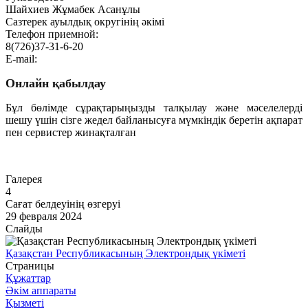
Шайхиев Жұмабек Асанұлы
Сазтерек ауылдық округінің әкімі
Телефон приемной:
8(726)37-31-6-20
E-mail:
Онлайн қабылдау
Бұл бөлімде сұрақтарыңызды талқылау және мәселелерді
шешу үшін сізге жедел байланысуға мүмкіндік беретін ақпарат
пен сервистер жинақталған
Өту
Галерея
4
Сағат белдеуінің өзгеруі
29 февраля 2024
Слайды
Қазақстан Республикасының Электрондық үкіметі
Страницы
Құжаттар
Әкім аппараты
Қызметі