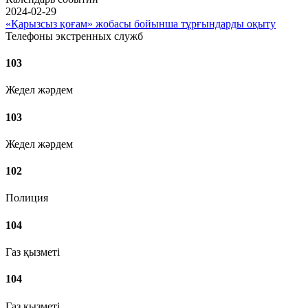
2024-02-29
«Қарызсыз қоғам» жобасы бойынша тұрғындарды оқыту
Телефоны экстренных служб
103
Жедел жәрдем
103
Жедел жәрдем
102
Полиция
104
Газ қызметі
104
Газ қызметі