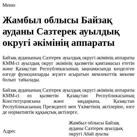
Меню
Жамбыл облысы Байзақ
ауданы Сазтерек ауылдық
округі әкімінің аппараты
Байзақ ауданының Сазтерек ауылдық округі әкімінің аппараты
КММ-сі ауылдық округ әкімінің қызметін қамтамасыз ететін
және Қазақстан Республикасының заңнамасында көзделген
өзгеде функцияларды жүзеге асыратын мемлекеттік мекеме
болып табылады.
Байзақ ауданының Сазтерек ауылдық округі әкімінің аппараты
КММ-сі өз қызметін Қазақстан Республикасының
Конституциясына және заңдарына, Қазақстан
Республикасының Президенті мен Үкіметінің актілеріне, өзге
де нормативтік құқықтық актілерге.
Жамбыл облысы Байзақ
ауданы Сазтерек ауылдық
Адрес
округі Абай ауылы