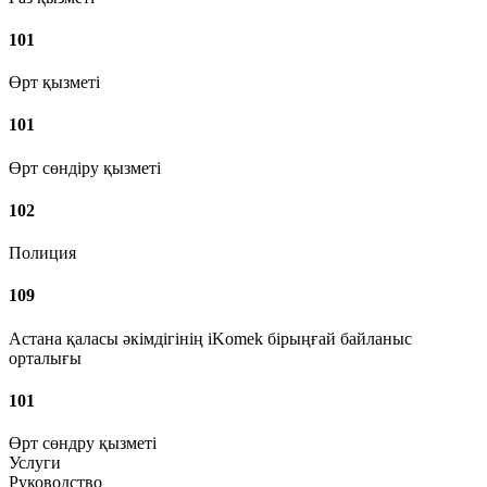
101
Өрт қызметі
101
Өрт сөндіру қызметі
102
Полиция
109
Астана қаласы әкімдігінің iKomek бірыңғай байланыс
орталығы
101
Өрт сөндру қызметі
Услуги
Руководство