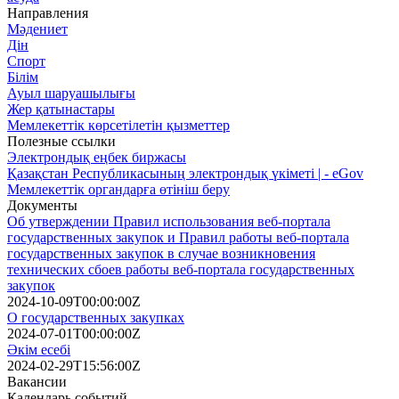
Направления
Мәдениет
Дін
Спорт
Білім
Ауыл шаруашылығы
Жер қатынастары
Мемлекеттік көрсетілетін қызметтер
Полезные ссылки
Электрондық еңбек биржасы
Қазақстан Республикасының электрондық үкіметі | - eGov
Мемлекеттік органдарға өтініш беру
Документы
Об утверждении Правил использования веб-портала
государственных закупок и Правил работы веб-портала
государственных закупок в случае возникновения
технических сбоев работы веб-портала государственных
закупок
2024-10-09T00:00:00Z
О государственных закупках
2024-07-01T00:00:00Z
Әкім есебі
2024-02-29T15:56:00Z
Вакансии
Календарь событий