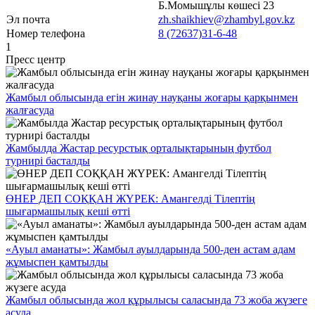
Б.Момышұлы көшесі 23
Эл почта
zh.shaikhiev@zhambyl.gov.kz
Номер телефона
8 (72637)31-6-48
1
Пресс центр
Жамбыл облысында егін жинау науқаны жоғары қарқынмен
жалғасуда
Жамбылда Жастар ресурстық орталықтарының футбол
турнирі басталды
ӨНЕР ДЕП СОҚҚАН ЖҮРЕК: Амангелді Тілептің
шығармашылық кеші өтті
«Ауыл аманаты»: Жамбыл ауылдарында 500-ден астам адам
жұмыспен қамтылды
Жамбыл облысында жол құрылысы саласында 73 жоба жүзеге
асуда