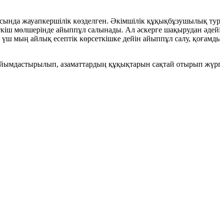
аясында жауапкершілік көзделген. Әкімшілік құқықбұзушылық ту
сеткіш мөлшерінде айыппұл салынады. Ал әскерге шақырудан әдей
 үш мың айлық есептік көрсеткішке дейін айыппұл салу, қоғамд
ұйымдастырылып, азаматтардың құқықтарын сақтай отырып жүргі