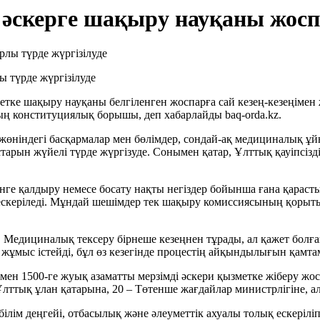
әскерге шақыру науқаны жоспа
 түрде жүргізілуде
тке шақыру науқаны белгіленген жоспарға сай кезең-кезеңімен ж
ттың конституциялық борышы, деп хабарлайды baq-orda.kz.
і жөніндегі басқармалар мен бөлімдер, сондай-ақ медициналық 
рын жүйелі түрде жүргізуде. Сонымен қатар, Ұлттық қауіпсізд
нге қалдыру немесе босату нақты негіздер бойынша ғана қарасты
ар ескеріледі. Мұндай шешімдер тек шақыру комиссиясының қо
. Медициналық тексеру бірнеше кезеңнен тұрады, ал қажет бол
 жұмыс істейді, бұл өз кезегінде процестің айқындылығын қамтам
 1500-ге жуық азаматты мерзімді әскери қызметке жіберу жос
 Ұлттық ұлан қатарына, 20 – Төтенше жағдайлар министрлігіне, а
м деңгейі, отбасылық және әлеуметтік ахуалы толық ескеріліп,