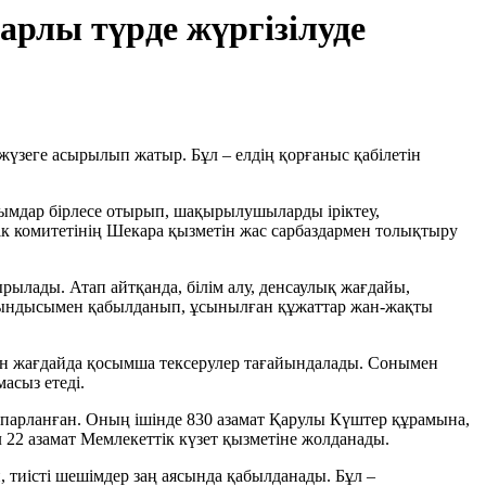
рлы түрде жүргізілуде
үзеге асырылып жатыр. Бұл – елдің қорғаныс қабілетін
ұйымдар бірлесе отырып, шақырылушыларды іріктеу,
ік комитетінің Шекара қызметін жас сарбаздармен толықтыру
рылады. Атап айтқанда, білім алу, денсаулық жағдайы,
рытындысымен қабылданып, ұсынылған құжаттар жан-жақты
ған жағдайда қосымша тексерулер тағайындалады. Сонымен
асыз етеді.
парланған. Оның ішінде 830 азамат Қарулы Күштер құрамына,
л 22 азамат Мемлекеттік күзет қызметіне жолданады.
 тиісті шешімдер заң аясында қабылданады. Бұл –