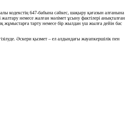
ралы кодекстің 647-бабына сәйкес, шақыру қағазын алғанына
і жалтару немесе жалған мәлімет ұсыну фактілері анықталған
ық жұмыстарға тарту немесе бір жылдан үш жылға дейін бас
зілуде. Әскери қызмет – ел алдындағы жауапкершілік пен