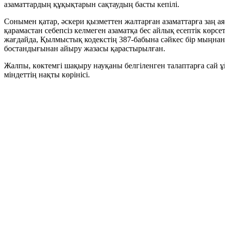
азаматтардың құқықтарын сақтаудың басты кепілі.
Сонымен қатар, әскери қызметтен жалтарған азаматтарға заң 
қарамастан себепсіз келмеген азаматқа бес айлық есептік көр
жағдайда, Қылмыстық кодекстің 387-бабына сәйкес бір мыңнан
бостандығынан айыру жазасы қарастырылған.
Жалпы, көктемгі шақыру науқаны белгіленген талаптарға сай 
міндеттің нақты көрінісі.