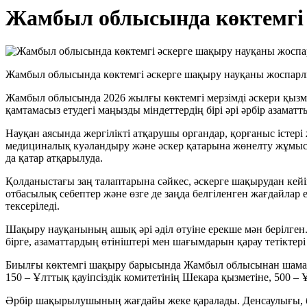
Жамбыл облысында көктемгі 
Жамбыл облысында көктемгі әскерге шақыру науқаны жоспарлы
Жамбыл облысында 2026 жылғы көктемгі мерзімді әскери қызме
қамтамасыз етудегі маңызды міндеттердің бірі әрі әрбір азама
Науқан аясында жергілікті атқарушы органдар, қорғаныс істер
медициналық куәландыру және әскер қатарына жөнелту жұмыста
да қатар атқарылуда.
Қолданыстағы заң талаптарына сәйкес, әскерге шақырудан кейі
отбасылық себептер және өзге де заңда белгіленген жағдайл
тексеріледі.
Шақыру науқанының ашық әрі әділ өтуіне ерекше мән берілген
бірге, азаматтардың өтініштері мен шағымдарын қарау тетіктері
Биылғы көктемгі шақыру барысында Жамбыл облысынан шамамен
150 – Ұлттық қауіпсіздік комитетінің Шекара қызметіне, 500 –
Әрбір шақырылушының жағдайы жеке қаралады. Денсаулығы, білі