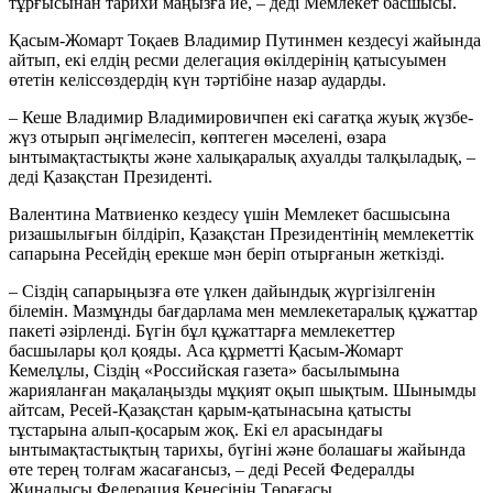
тұрғысынан тарихи маңызға ие, – деді Мемлекет басшысы.
Қасым-Жомарт Тоқаев Владимир Путинмен кездесуі жайында
айтып, екі елдің ресми делегация өкілдерінің қатысуымен
өтетін келіссөздердің күн тәртібіне назар аударды.
– Кеше Владимир Владимировичпен екі сағатқа жуық жүзбе-
жүз отырып әңгімелесіп, көптеген мәселені, өзара
ынтымақтастықты және халықаралық ахуалды талқыладық, –
деді Қазақстан Президенті.
Валентина Матвиенко кездесу үшін Мемлекет басшысына
ризашылығын білдіріп, Қазақстан Президентінің мемлекеттік
сапарына Ресейдің ерекше мән беріп отырғанын жеткізді.
– Сіздің сапарыңызға өте үлкен дайындық жүргізілгенін
білемін. Мазмұнды бағдарлама мен мемлекетаралық құжаттар
пакеті әзірленді. Бүгін бұл құжаттарға мемлекеттер
басшылары қол қояды. Аса құрметті Қасым-Жомарт
Кемелұлы, Сіздің «Российская газета» басылымына
жарияланған мақалаңызды мұқият оқып шықтым. Шынымды
айтсам, Ресей-Қазақстан қарым-қатынасына қатысты
тұстарына алып-қосарым жоқ. Екі ел арасындағы
ынтымақтастықтың тарихы, бүгіні және болашағы жайында
өте терең толғам жасағансыз, – деді Ресей Федералды
Жиналысы Федерация Кеңесінің Төрағасы.