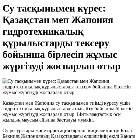
Су тасқынымен күрес:
Қазақстан мен Жапония
гидротехникалық
құрылыстарды тексеру
бойынша бірлесіп жұмыс
жүргізуді жоспарлап отыр
Қазақстан мен Жапония су тасқынымен тиімді күресу үшін
гидротехникалық құрылыстарды нығайту бойынша бірлесіп
жұмыс жүргізуді жоспарлап отыр. Ынтымақтастық осы
жылдың маусым айында басталуы мүмкін.
Су ресурстары және ирригация бірінші вице-министрі Болат
Бекнияз Жапонияның Қазақстандағы елшілігінің өкілі Каната