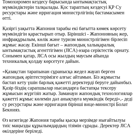
Томохиромен кездесу барысында ынтымақтастық
мүмкіндіктерін талқылады. Қос тараптың кездесуі ҚР Су
ресурстары және ирригация министрлігінің бастамасымен
өтті.
Қазіргі уақытта Жапония тарабы екі бағытта көмек көрсету
мүмкіндігін қарастырып отыр. Біріншісі - Жапонияның жер,
инфрақұрылым, көлік және туризм министрлігімен бірлесіп
жұмыс жасау. Екінші бағыт – жапондық халықаралық
ынтымақтастық агенттігімен (JICA) өзара серіктестік орнату.
Сонымен қатар, JICA осы жылдың маусым айында
техникалық қолдау көрсетуге дайын.
«Қазақстан тарапынан сұранысқа жедел жауап берген
жапондық әріптестерімізге алғыс айтамын. Біз жұмысты
бастап кету үшін барлық қажетті деректерді беруге дайынбыз.
Қазір біздің сарапшылар нысандарға бастапқы тексеру
жұмысын жүргізіп жатыр. Заманауи жапондық технологиялар
қажетті жұмыс көлемін дәл анықтауға мүмкіндік береді»,- деді
су ресурстары және ирригация бірінші вице-министрі Болат
Бекнияз.
Өз кезегінде Жапония тарабы қысқа мерзімде нығайтылуы
тиіс маңызды құрылымдардың тізімін сұрады. Деректер JICA
өкілдеріне беріледі.