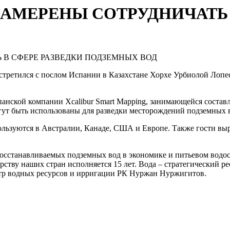
АМЕРЕНЫ СОТРУДНИЧАТЬ 
ретился с послом Испании в Казахстане Хорхе Урбиолой Лопес
спанской компании Xcalibur Smart Mapping, занимающейся соста
гут быть использованы для разведки месторождений подземных в
льзуются в Австралии, Канаде, США и Европе. Также гости выр
сстанавливаемых подземных вод в экономике и питьевом водос
ерству наших стран исполняется 15 лет. Вода – стратегический 
стр водных ресурсов и ирригации РК Нуржан Нуржигитов.