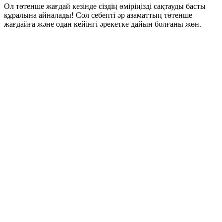
Ол төтенше жағдай кезінде сіздің өміріңізді сақтауды басты
құралына айналады! Сол себепті әр азаматтың төтенше
жағдайға және одан кейінгі әрекетке дайын болғаны жөн.