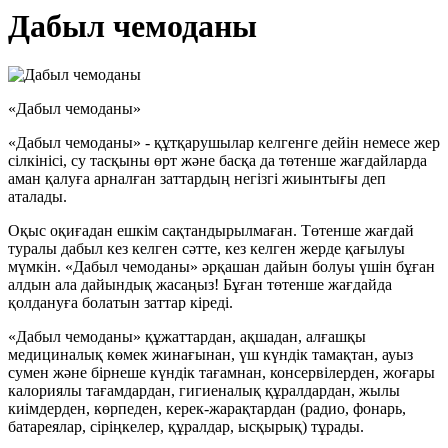
Дабыл чемоданы
«Дабыл чемоданы»
«Дабыл чемоданы» - құтқарушылар келгенге дейін немесе жер
сілкінісі, су тасқыны өрт және басқа да төтенше жағдайларда
аман қалуға арналған заттардың негізгі жиынтығы деп
аталады.
Оқыс оқиғадан ешкім сақтандырылмаған. Төтенше жағдай
туралы дабыл кез келген сәтте, кез келген жерде қағылуы
мүмкін. «Дабыл чемоданы» әрқашан дайын болуы үшін бұған
алдын ала дайындық жасаңыз! Бұған төтенше жағдайда
қолдануға болатын заттар кіреді.
«Дабыл чемоданы» құжаттардан, ақшадан, алғашқы
медициналық көмек жинағынан, үш күндік тамақтан, ауыз
сумен және бірнеше күндік тағамнан, консервілерден, жоғары
калориялы тағамдардан, гигиеналық құралдардан, жылы
киімдерден, көрпеден, керек-жарақтардан (радио, фонарь,
батареялар, сіріңкелер, құралдар, ысқырық) тұрады.