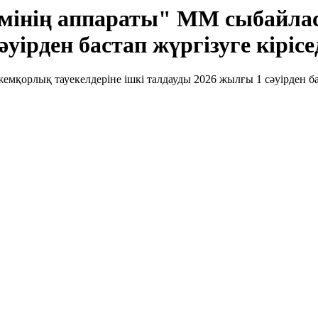
імінің аппараты" ММ сыбайлас
уірден бастап жүргізуге кірісе