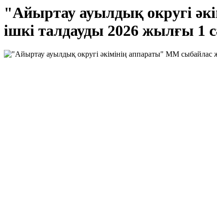
"Айыртау ауылдық округі әк
ішкі талдауды 2026 жылғы 1 сә