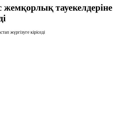
 жемқорлық тауекелдеріне
ді