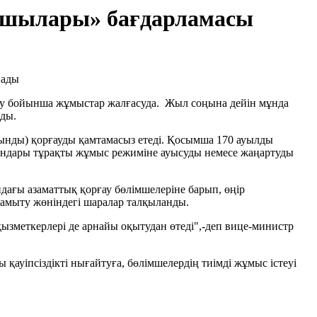
ушылары» бағдарламасы
йту бойынша жұмыстар жалғасуда. Жыл соңына дейін мұнда
ады.
рғынды) қорғауды қамтамасыз етеді. Қосымша 170 ауылды
лғандары тұрақты жұмыс режиміне ауысуды немесе жаңартуды
ғы азаматтық қорғау бөлімшелеріне барып, өңір
дамыту жөніндегі шаралар талқыланды.
қызметкерлері де арнайы оқытудан өтеді",-деп вице-министр
ауіпсіздікті нығайтуға, бөлімшелердің тиімді жұмыс істеуі