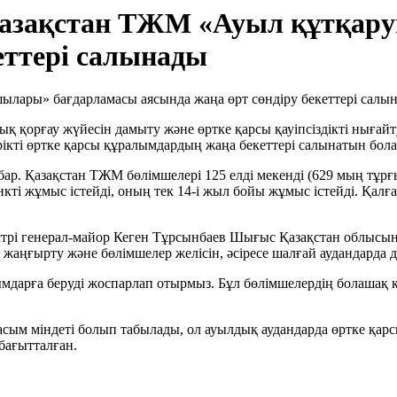
азақстан ТЖМ «Ауыл құтқар
еттері салынады
қ қорғау жүйесін дамыту және өртке қарсы қауіпсіздікті ныға
кті өртке қарсы құралымдардың жаңа бекеттері салынатын бол
 бар. Қазақстан ТЖМ бөлімшелері 125 елді мекенді (629 мың тұ
нкті жұмыс істейді, оның тек 14-і жыл бойы жұмыс істейді. Қа
і генерал-майор Кеген Тұрсынбаев Шығыс Қазақстан облысында
жаңғырту және бөлімшелер желісін, әсіресе шалғай аудандарда 
лымдарға беруді жоспарлап отырмыз. Бұл бөлімшелердің болашақ 
 міндеті болып табылады, ол ауылдық аудандарда өртке қарсы қ
бағытталған.