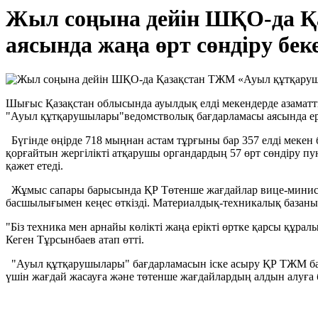
Жыл соңына дейін ШҚО-да Қ
аясында жаңа өрт сөндіру бек
Шығыс Қазақстан облысында ауылдық елді мекендерде азаматты
"Ауыл құтқарушылары"ведомстволық бағдарламасы аясында ері
Бүгінде өңірде 718 мыңнан астам тұрғыны бар 357 елді мекен
қорғайтын жергілікті атқарушы органдардың 57 өрт сөндіру пу
қажет етеді.
Жұмыс сапары барысында ҚР Төтенше жағдайлар вице-министр
басшылығымен кеңес өткізді. Материалдық-техникалық базаны 
"Біз техника мен арнайы көлікті жаңа ерікті өртке қарсы құра
Кеген Тұрсынбаев атап өтті.
"Ауыл құтқарушылары" бағдарламасын іске асыру ҚР ТЖМ басым
үшін жағдай жасауға және төтенше жағдайлардың алдын алуға 