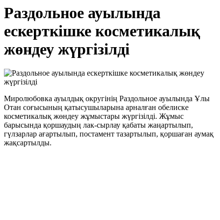
Раздольное ауылында
ескерткішке косметикалық
жөндеу жүргізілді
Миролюбовка ауылдық округінің Раздольное ауылында Ұлы
Отан соғысының қатысушыларына арналған обелиске
косметикалық жөндеу жұмыстары жүргізілді. Жұмыс
барысында қоршаудың лак-сырлау қабаты жаңартылып,
гүлзарлар ағартылып, постамент тазартылып, қоршаған аумақ
жақсартылды.