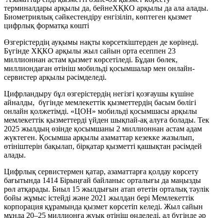
терминалдары арқылы да, бейнеХҚКО арқылы да ала алады.
Биометриялық сәйкестендіру енгізіліп, көптеген қызмет
цифрлық форматқа көшті
Өзгерістердің ауқымы нақты көрсеткіштерден де көрінеді.
Бүгінде ХҚКО арқылы жыл сайын орта есеппен 23
миллионнан астам қызмет көрсетіледі. Бұдан бөлек,
миллиондаған өтініш мобильді қосымшалар мен онлайн-
сервистер арқылы рәсімделеді.
Цифрландыру бұл өзгерістердің негізгі қозғаушы күшіне
айналды, бүгінде мемлекеттік қызметтердің басым бөлігі
онлайн қолжетімді. «ЦОН» мобильді қосымшасы арқылы
мемлекеттік қызметтерді үйден шықпай-ақ алуға болады. Тек
2025 жылдың өзінде қосымшаны 2 миллионнан астам адам
жүктеген. Қосымша арқылы азаматтар кезекке жазылып,
өтініштерін бақылап, бірқатар қызметті қашықтан рәсімдей
алады.
Цифрлық сервистермен қатар, азаматтарға қолдау көрсету
бағытында 1414 Бірыңғай байланыс орталығы да маңызды
рөл атқарады. Биыл 15 жылдығын атап өтетін орталық тәулік
бойы жұмыс істейді және 2021 жылдан бері Мемлекеттік
корпорация құрамында қызмет көрсетіп келеді. Жыл сайын
мұнда 20–25 миллионға жуық өтініш өңделеді, ал бүгінде әр