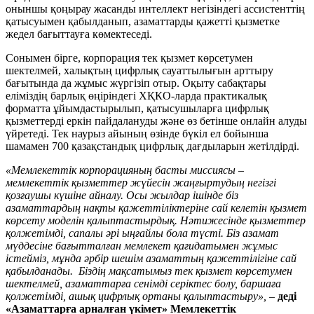
оныншы қоңырау жасанды интеллект негізіндегі ассистенттің
қатысуымен қабылданып, азаматтарды қажетті қызметке
жедел бағыттауға көмектеседі.
Сонымен бірге, корпорация тек қызмет көрсетумен
шектелмей, халықтың цифрлық сауаттылығын арттыру
бағытында да жұмыс жүргізіп отыр. Оқыту сабақтары
еліміздің барлық өңіріндегі ХҚКО-ларда практикалық
форматта ұйымдастырылып, қатысушыларға цифрлық
қызметтерді еркін пайдалануды және өз бетінше онлайн алуды
үйретеді. Тек наурыз айының өзінде бүкіл ел бойынша
шамамен 700 қазақстандық цифрлық дағдыларын жетілдірді.
«Мемлекеттік корпорацияның басты миссиясы –
мемлекеттік қызметтер жүйесін жаңғыртудың негізгі
қозғаушы күшіне айналу. Осы жылдар ішінде біз
азаматтардың нақты қажеттіліктеріне сай келетін қызмет
көрсету моделін қалыптастырдық. Нәтижесінде қызметтер
қолжетімді, сапалы әрі ыңғайлы бола түсті. Біз азамат
мүддесіне бағытталған мемлекет қағидатымен жұмыс
істейміз, мұнда әрбір шешім азаматтың қажеттілігіне сай
қабылданады. Біздің мақсатымыз тек қызмет көрсетумен
шектелмей, азаматтарға сенімді серіктес болу, баршаға
қолжетімді, ашық цифрлық ортаны қалыптастыру»,
–
деді
«Азаматтарға арналған үкімет» Мемлекеттік