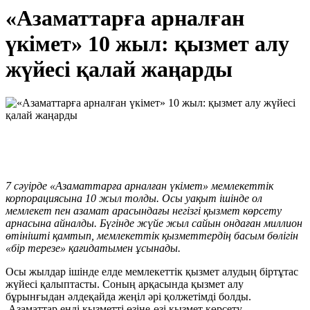
«Азаматтарға арналған
үкімет» 10 жыл: қызмет алу
жүйесі қалай жаңарды
7 сәуірде «Азаматтарға арналған үкімет» мемлекеттік
корпорациясына 10 жыл толды. Осы уақыт ішінде ол
мемлекет пен азамат арасындағы негізгі қызмет көрсету
арнасына айналды. Бүгінде жүйе жыл сайын ондаған миллион
өтінішті қамтып, мемлекеттік қызметтердің басым бөлігін
«бір терезе» қағидатымен ұсынады.
Осы жылдар ішінде елде мемлекеттік қызмет алудың біртұтас
жүйесі қалыптасты. Соның арқасында қызмет алу
бұрынғыдан әлдеқайда жеңіл әрі қолжетімді болды.
Азаматтар енді қызметті өзіне-өзі қызмет көрсету