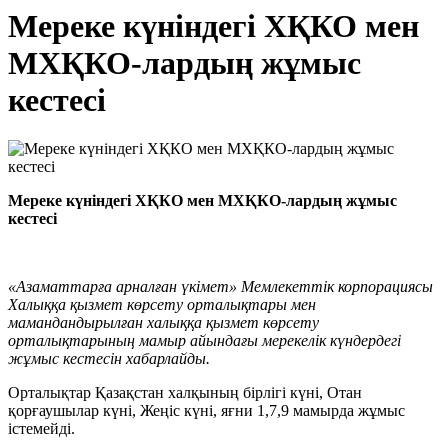
Мереке күніндегі ХҚКО мен
МХҚКО-лардың жұмыс
кестесі
М
ереке
күніндегі
ХҚКО мен МХҚКО-лардың
жұмыс
кестесі
«Азаматтарға арналған үкімет» Мемлекеттік корпорациясы
Халыққа қызмет көрсету орталықтары мен
мамандандырылған халыққа қызмет көрсету
орталықтарының мамыр айындағы мерекелік күндердегі
жұмыс кестесін хабарлайды.
Орталықтар Қазақстан халқының бірлігі күні, Отан
қорғаушылар күні, Жеңіс күні, яғни 1,7,9 мамырда жұмыс
істемейді.