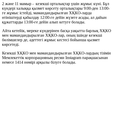
2 және 11 мамыр - кезекші орталықтар үшін жұмыс күні. Бұл
күндері халыққа қызмет көрсету орталықтары 9:00-ден 13:00-
ге жұмыс істейді, мамандандырылған ХҚКО-ларда
өтініштерді қабылдау 12:00-ге дейін жүзеге асады, ал дайын
құжаттарды 13:00-ге дейін алып кетуге болады.
Айта кетейік, мереке күндерінен басқа уақытта барлық ХҚКО
мен мамандандырылған ХҚКО-лар, оның ішінде кезекші
бөлімшелер де, әдеттегі жұмыс кестесі бойынша қызмет
көрсетеді.
Кезекші ХҚКО мен мамандандырылған ХҚКО-лардың тізімін
Мемлекеттік корпорацияның ресми Instagram парақшасынан
немесе 1414 нөмірі арқылы білуге болады.