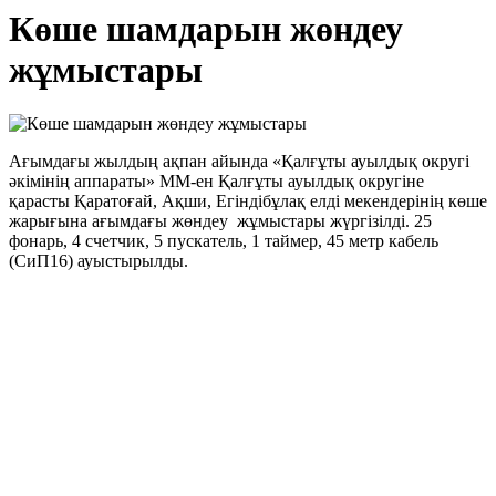
Көше шамдарын жөндеу
жұмыстары
Ағымдағы жылдың ақпан айында «Қалғұты ауылдық округі
әкімінің аппараты» ММ-ен Қалғұты ауылдық округіне
қарасты Қаратоғай, Ақши, Егіндібұлақ елді мекендерінің көше
жарығына ағымдағы жөндеу жұмыстары жүргізілді. 25
фонарь, 4 счетчик, 5 пускатель, 1 таймер, 45 метр кабель
(СиП16) ауыстырылды.