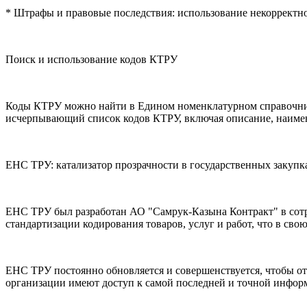
* Штрафы и правовые последствия: использование некорректн
Поиск и использование кодов КТРУ
Коды КТРУ можно найти в Едином номенклатурном справочнике т
исчерпывающий список кодов КТРУ, включая описание, наимен
ЕНС ТРУ: катализатор прозрачности в государственных закупк
ЕНС ТРУ был разработан АО "Самрук-Казына Контракт" в сотр
стандартизации кодирования товаров, услуг и работ, что в сво
ЕНС ТРУ постоянно обновляется и совершенствуется, чтобы от
организации имеют доступ к самой последней и точной инфор