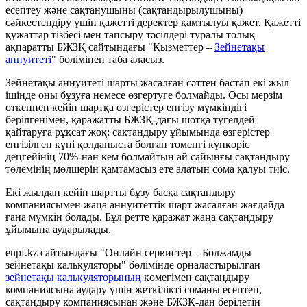
есептеу және сақтанушыны (сақтандырылушыны)
сәйкестендіру үшін қажетті деректер қамтылуы қажет. Қажетті
құжаттар тізбесі мен тапсыру тәсілдері туралы толық
ақпаратты БЖЗҚ сайтындағы "Қызметтер –
Зейнетақы
аннуитеті
" бөлімінен таба аласыз.
Зейнетақы аннуитеті шарты жасалған сәттен бастап екі жыл
ішінде оны бұзуға немесе өзгертуге болмайды. Осы мерзім
өткеннен кейін шартқа өзгерістер енгізу мүмкіндігі
берілгенімен, қаражатты БЖЗҚ-дағы шотқа түгелдей
қайтаруға рұқсат жоқ: сақтандыру ұйымында өзгерістер
енгізілген күні қолданыста болған төменгі күнкөріс
деңгейінің 70%-нан кем болмайтын ай сайынғы сақтандыру
төлемінің мөлшерін қамтамасыз ете алатын сома қалуы тиіс.
Екі жылдан кейін шартты бұзу басқа сақтандыру
компаниясымен жаңа аннуитеттік шарт жасалған жағдайда
ғана мүмкін болады. Бұл ретте қаражат жаңа сақтандыру
ұйымына аударылады.
enpf.kz сайтындағы "Онлайн сервистер – Болжамды
зейнетақы калькуляторы" бөлімінде орналастырылған
зейнетақы калькуляторының
көмегімен сақтандыру
компаниясына аудару үшін жеткілікті соманы есептеп,
сақтандыру компаниясынан және БЖЗҚ-дан берілетін