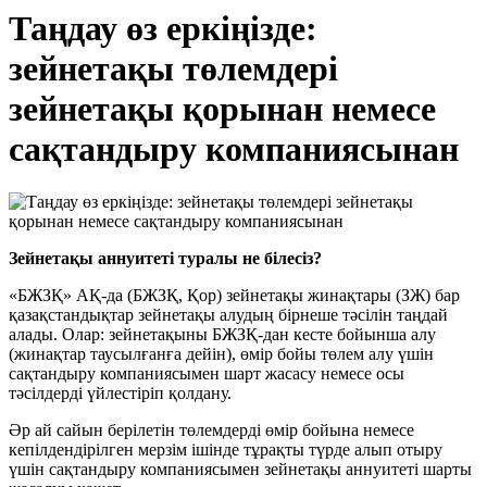
Таңдау өз еркіңізде:
зейнетақы төлемдері
зейнетақы қорынан немесе
сақтандыру компаниясынан
Зейнетақы аннуитеті туралы не білесіз?
«БЖЗҚ» АҚ-да (БЖЗҚ, Қор) зейнетақы жинақтары (ЗЖ) бар
қазақстандықтар зейнетақы алудың бірнеше тәсілін таңдай
алады. Олар: зейнетақыны БЖЗҚ-дан кесте бойынша алу
(жинақтар таусылғанға дейін), өмір бойы төлем алу үшін
сақтандыру компаниясымен шарт жасасу немесе осы
тәсілдерді үйлестіріп қолдану.
Әр ай сайын берілетін төлемдерді өмір бойына немесе
кепілдендірілген мерзім ішінде тұрақты түрде алып отыру
үшін сақтандыру компаниясымен зейнетақы аннуитеті шарты