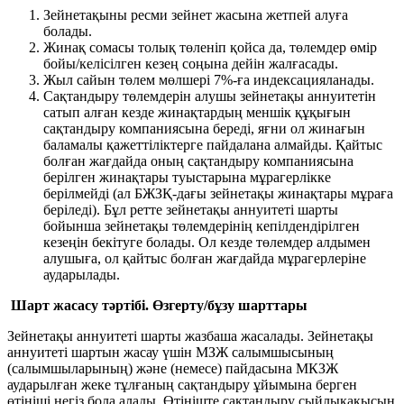
Зейнетақыны ресми зейнет жасына жетпей алуға
болады.
Жинақ сомасы толық төленіп қойса да, төлемдер өмір
бойы/келісілген кезең соңына дейін жалғасады.
Жыл сайын төлем мөлшері 7%-ға индексацияланады.
Сақтандыру төлемдерін алушы зейнетақы аннуитетін
сатып алған кезде жинақтардың меншік құқығын
сақтандыру компаниясына береді, яғни ол жинағын
баламалы қажеттіліктерге пайдалана алмайды. Қайтыс
болған жағдайда оның сақтандыру компаниясына
берілген жинақтары туыстарына мұрагерлікке
берілмейді (ал БЖЗҚ-дағы зейнетақы жинақтары мұраға
беріледі). Бұл ретте зейнетақы аннуитеті шарты
бойынша зейнетақы төлемдерінің кепілдендірілген
кезеңін бекітуге болады. Ол кезде төлемдер алдымен
алушыға, ол қайтыс болған жағдайда мұрагерлеріне
аударылады.
Шарт жасасу тәртібі. Өзгерту/бұзу шарттары
Зейнетақы аннуитеті шарты жазбаша жасалады. Зейнетақы
аннуитеті шартын жасау үшін МЗЖ салымшысының
(салымшыларының) және (немесе) пайдасына МКЗЖ
аударылған жеке тұлғаның сақтандыру ұйымына берген
өтініші негіз бола алады. Өтініште сақтандыру сыйлықақысын