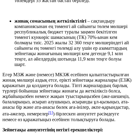
төлемдері 55 жастан бастап беріледі.
жинақ сомасының жеткіліктілігі
– сақтандыру
компаниясынан ең төменгі ай сайынғы төлем мөлшері
республикалық бюджет туралы заңмен бекітілген
төменгі күнкөріс шамасының (ТК) 70%-ынан кем
болмауы тиіс. 2025 жылы 32 360 теңге мөлшеріндегі ай
сайынғы ең төменгі төлемді алу үшін ер азаматтардың
зейнетақы жинағының мөлшері кем дегенде 9,1 млн
теңге, ал әйелдердің шотында 11,9 млн теңге болуы
шарт.
Егер МЗЖ және (немесе) МКЗЖ есебінен қалыптастырылған
жинақ мөлшері аздық етсе, ерікті зейнетақы жарналары (ЕЗЖ)
қаражатын да қолдануға болады. Тіпті жарналардың барлық
түрлері бойынша зейнетақы жинағы да жеткіліксіз болса,
жұбайыңызбен немесе жақын туыстарыңызбен (әке-шешеңіз,
балаларыңыз, асырап алушыңыз, асыранды ұл-қызыңыз, ата-
анасы бір және ата-анасы бөлек аға-інілер, әкпе-қарындастар,
[1]
ата-әжелер, немерелер
) бірлескен аннуитет рәсімдеуге
немесе өз қаражатыңыз есебінен толықтыруға болады.
Зейнетақы аннуитетінің негізгі ерекшеліктері: