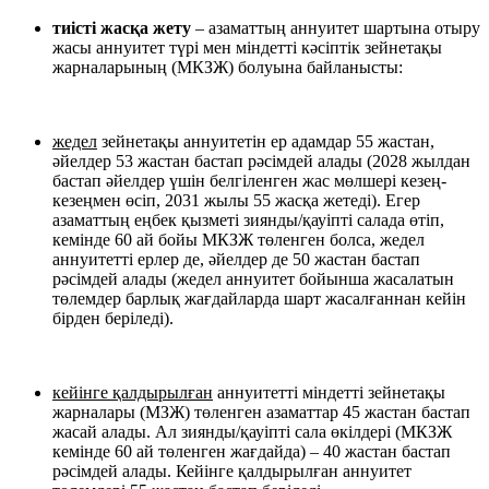
тиісті жасқа жету
– азаматтың аннуитет шартына отыру
жасы аннуитет түрі мен міндетті кәсіптік зейнетақы
жарналарының (МКЗЖ) болуына байланысты:
жедел
зейнетақы аннуитетін ер адамдар 55 жастан,
әйелдер 53 жастан бастап рәсімдей алады (2028 жылдан
бастап әйелдер үшін белгіленген жас мөлшері кезең-
кезеңмен өсіп, 2031 жылы 55 жасқа жетеді). Егер
азаматтың еңбек қызметі зиянды/қауіпті салада өтіп,
кемінде 60 ай бойы МКЗЖ төленген болса, жедел
аннуитетті ерлер де, әйелдер де 50 жастан бастап
рәсімдей алады (жедел аннуитет бойынша жасалатын
төлемдер барлық жағдайларда шарт жасалғаннан кейін
бірден беріледі).
кейінге қалдырылған
аннуитетті міндетті зейнетақы
жарналары (МЗЖ) төленген азаматтар 45 жастан бастап
жасай алады. Ал зиянды/қауіпті сала өкілдері (МКЗЖ
кемінде 60 ай төленген жағдайда) – 40 жастан бастап
рәсімдей алады. Кейінге қалдырылған аннуитет