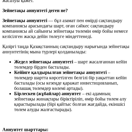
жасалуы қажет.
Зейнетақы аннуитеті деген не?
Зейнетақы аннуитеті
— бұл азамат пен өмірді сақтандыру
компаниясы арасындағы шарт, оған сәйкес сақтандыру
компаниясы ай сайынғы зейнетақы төлемін өмір бойы немесе
келісілген жасқа дейін төлеуге міндеттенеді.
Қазіргі таңда Қазақстанның сақтандыру нарығында зейнетақы
аннуитетінің мына түрлері қолданылады:
Жедел зейнетақы аннуитеті
– шарт жасалғаннан кейін
төлемдер бірден басталады.
Кейінге қалдырылған зейнетақы аннуитеті
–
төлемдер шартта көрсетілген белгілі бір уақыттан кейін
басталады (осы кезеңде қаражат инвестицияланып,
болашақ төлемдер көлемі артады).
Бірлескен (жұбайлар) аннуитет
– екі адамның
зейнетақы жинақтары біріктіріліп, өмір бойы төлем алу
қарастырылады (бірі қайтыс болған жағдайда, екіншісі
төлем алуды жалғастырады).
Аннуитет шарттары: