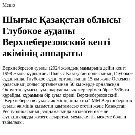
Меню
Шығыс Қазақстан облысы
Глубокое ауданы
Верхнеберезовский кенті
әкімінің аппараты
Верхнеберезов ауылы (2024 жылдың мамырына дейін кент)
1998 жылы құрылған, Шығыс Қазақстан облысының Глубокое
ауданында, Глубокое аудан орталығынан 15 км және Өскемен
қаласының облыс орталығынан 50 км жерде орналасқан.
Округтің аумағы ауылшаруашылық жерлерімен бірге 3896 га
құрайды. құрамына бір ауыл кіреді: Верхнеберезовский.
"Верхнеберезов ауылы әкімінің аппараты" ММ Верхнеберезов
ауылы әкімінің қызметін қамтамасыз ететін және Қазақстан
Республикасының заңнамасында көзделген өзге де
функцияларды жүзеге асыратын мемлекеттік мекеме болып
табылады.