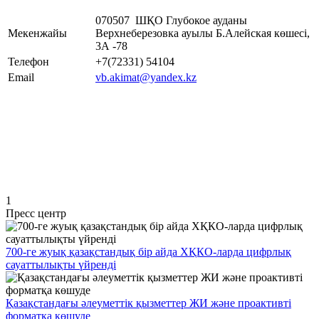
070507 ШҚО Глубокое ауданы
Мекенжайы
Верхнеберезовка ауылы Б.Алейская көшесі,
3А -78
Телефон
+7(72331) 54104
Email
vb.akimat@yandex.kz
1
Пресс центр
700-ге жуық қазақстандық бір айда ХҚКО-ларда цифрлық
сауаттылықты үйренді
Қазақстандағы әлеуметтік қызметтер ЖИ және проактивті
форматқа көшуде