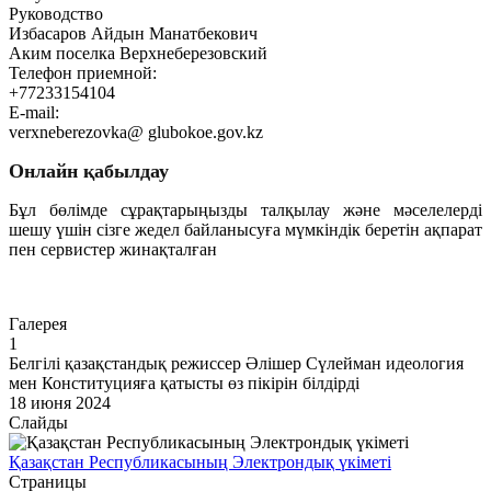
Руководство
Избасаров Айдын Манатбекович
Аким поселка Верхнеберезовский
Телефон приемной:
+77233154104
E-mail:
verxneberezovka@ glubokoe.gov.kz
Онлайн қабылдау
Бұл бөлімде сұрақтарыңызды талқылау және мәселелерді
шешу үшін сізге жедел байланысуға мүмкіндік беретін ақпарат
пен сервистер жинақталған
Өту
Галерея
1
Белгілі қазақстандық режиссер Әлішер Сүлейман идеология
мен Конституцияға қатысты өз пікірін білдірді
18 июня 2024
Слайды
Қазақстан Республикасының Электрондық үкіметі
Страницы