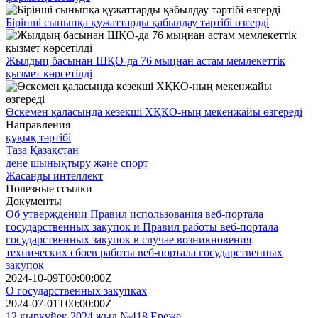
Бірінші сыныпқа құжаттарды қабылдау тәртібі өзгерді
Жылдың басынан ШҚО-да 76 мыңнан астам мемлекеттік
қызмет көрсетілді
Өскемен қаласында кезекші ХҚКО-ның мекенжайы өзгереді
Направления
құқық тәртібі
Таза Қазақстан
дене шынықтыру және спорт
Жасанды интеллект
Полезные ссылки
Документы
Об утверждении Правил использования веб-портала
государственных закупок и Правил работы веб-портала
государственных закупок в случае возникновения
технических сбоев работы веб-портала государственных
закупок
2024-10-09T00:00:00Z
О государственных закупках
2024-07-01T00:00:00Z
12 қыркүйек 2024 жыл №418 Ереже