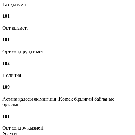
Газ қызметі
101
Өрт қызметі
101
Өрт сөндіру қызметі
102
Полиция
109
Астана қаласы әкімдігінің iKomek бірыңғай байланыс
орталығы
101
Өрт сөндру қызметі
Услуги