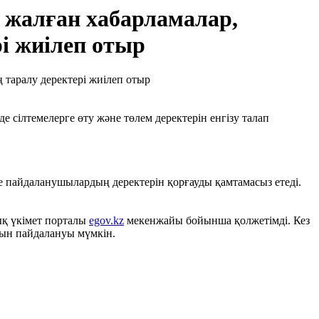
н жалған хабарламалар,
і жиілеп отыр
 сілтемелерге өту және төлем деректерін енгізу талап
е пайдаланушылардың деректерін қорғауды қамтамасыз етеді.
ық үкімет порталы
egov.kz
мекенжайы бойынша қолжетімді. Кез
арын пайдалануы мүмкін.