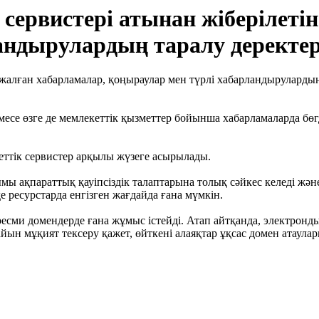
сервистері атынан жіберілеті
андырулардың таралу деректер
е өзге де мемлекеттік қызметтер бойынша хабарламаларда бөгде
еттік сервистер арқылы жүзеге асырылады.
 ақпараттық қауіпсіздік талаптарына толық сәйкес келеді жән
 ресурстарда енгізген жағдайда ғана мүмкін.
есми домендерде ғана жұмыс істейді. Атап айтқанда, электронд
айын мұқият тексеру қажет, өйткені алаяқтар ұқсас домен атаул