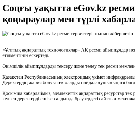
Соңғы уақытта eGov.kz ресми 
қоңыраулар мен түрлі хабарл
«Ұлттық ақпараттық технологиялар» АҚ ресми айыппұлдар немес
етілмейтінін ескертеді.
Әкімшілік айыппұлдарды тексеру және төлеу тек ресми мемлек
Қазақстан Республикасының электрондық үкімет инфрақұрылымы
Деректердің жария болуы тек оларды пайдаланушының өзі бөгде
Қосымша хабарлаймыз, мемлекеттік ақпараттық ресурстар тек р
келген деректерді енгізер алдында браузердегі сайттың мекенж