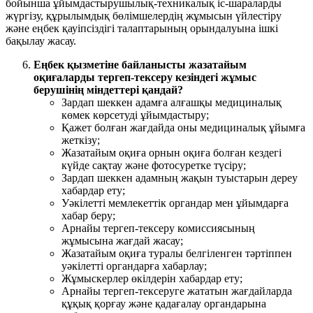
бойынша ұйымдастырушылық-техникалық іс-шараларды
жүргізу, құрылымдық бөлімшелердің жұмысын үйлестіру
және еңбек қауіпсіздігі талаптарының орындалуына ішкі
бақылау жасау.
Еңбек қызметіне байланысты жазатайым
оқиғаларды тергеп-тексеру кезіндегі жұмыс
берушінің міндеттері қандай?
Зардап шеккен адамға алғашқы медициналық
көмек көрсетуді ұйымдастыру;
Қажет болған жағдайда оны медициналық ұйымға
жеткізу;
Жазатайым оқиға орнын оқиға болған кездегі
күйде сақтау және фотосуретке түсіру;
Зардап шеккен адамның жақын туыстарын дереу
хабардар ету;
Уәкілетті мемлекеттік органдар мен ұйымдарға
хабар беру;
Арнайы тергеп-тексеру комиссиясының
жұмысына жағдай жасау;
Жазатайым оқиға туралы белгіленген тәртіппен
уәкілетті органдарға хабарлау;
Жұмыскерлер өкілдерін хабардар ету;
Арнайы тергеп-тексеруге жататын жағдайларда
құқық қорғау және қадағалау органдарына