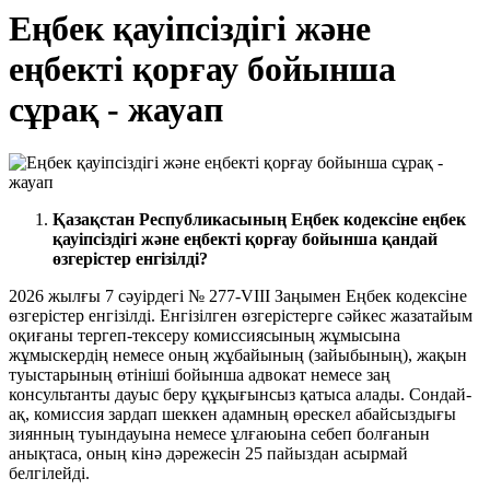
Еңбек қауіпсіздігі және
еңбекті қорғау бойынша
сұрақ - жауап
Қазақстан
Республикасының
Еңбек
кодексіне
еңбек
қауіпсіздігі және еңбекті қорғау бойынша қ
андай
өзгерістер енгізілді?
2026 жылғы 7 сәуірдегі № 277-VIII Заңымен Еңбек кодексіне
өзгерістер енгізілді. Енгізілген өзгерістерге сәйкес жазатайым
оқиғаны тергеп-тексеру комиссиясының жұмысына
жұмыскердің немесе оның жұбайының (зайыбының), жақын
туыстарының өтініші бойынша адвокат немесе заң
консультанты дауыс беру құқығынсыз қатыса алады. Сондай-
ақ, комиссия зардап шеккен адамның өрескел абайсыздығы
зиянның туындауына немесе ұлғаюына себеп болғанын
анықтаса, оның кінә дәрежесін 25 пайыздан асырмай
белгілейді.