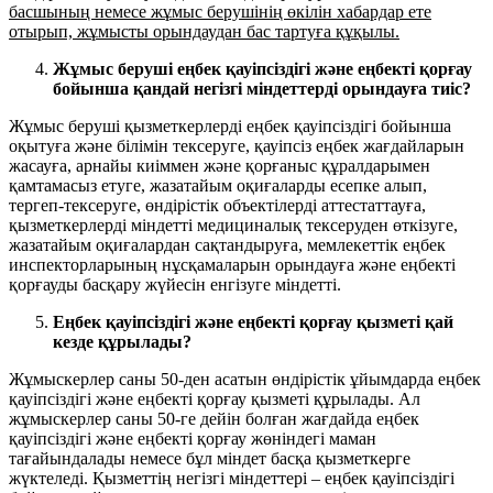
басшының немесе жұмыс берушінің өкілін хабардар ете
отырып, жұмысты орындаудан бас тартуға құқылы.
Жұмыс беруші еңбек қауіпсіздігі және еңбекті қорғау
бойынша қандай негізгі міндеттерді орындауға тиіс?
Жұмыс беруші қызметкерлерді еңбек қауіпсіздігі бойынша
оқытуға және білімін тексеруге, қауіпсіз еңбек жағдайларын
жасауға, арнайы киіммен және қорғаныс құралдарымен
қамтамасыз етуге, жазатайым оқиғаларды есепке алып,
тергеп-тексеруге, өндірістік объектілерді аттестаттауға,
қызметкерлерді міндетті медициналық тексеруден өткізуге,
жазатайым оқиғалардан сақтандыруға, мемлекеттік еңбек
инспекторларының нұсқамаларын орындауға және еңбекті
қорғауды басқару жүйесін енгізуге міндетті.
Еңбек қауіпсіздігі және еңбекті қорғау қызметі қай
кезде құрылады?
Жұмыскерлер саны 50-ден асатын өндірістік ұйымдарда еңбек
қауіпсіздігі және еңбекті қорғау қызметі құрылады. Ал
жұмыскерлер саны 50-ге дейін болған жағдайда еңбек
қауіпсіздігі және еңбекті қорғау жөніндегі маман
тағайындалады немесе бұл міндет басқа қызметкерге
жүктеледі. Қызметтің негізгі міндеттері – еңбек қауіпсіздігі