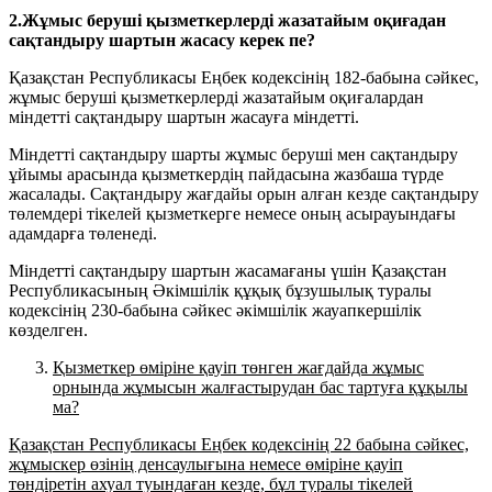
2.Жұмыс беруші қызметкерлерді жазатайым оқиғадан
сақтандыру шартын жасасу керек пе?
Қазақстан Республикасы Еңбек кодексінің 182-бабына сәйкес,
жұмыс беруші қызметкерлерді жазатайым оқиғалардан
міндетті сақтандыру шартын жасауға міндетті.
Міндетті сақтандыру шарты жұмыс беруші мен сақтандыру
ұйымы арасында қызметкердің пайдасына жазбаша түрде
жасалады. Сақтандыру жағдайы орын алған кезде сақтандыру
төлемдері тікелей қызметкерге немесе оның асырауындағы
адамдарға төленеді.
Міндетті сақтандыру шартын жасамағаны үшін Қазақстан
Республикасының Әкімшілік құқық бұзушылық туралы
кодексінің 230-бабына сәйкес әкімшілік жауапкершілік
көзделген.
Қызметкер өміріне қауіп төнген жағдайда жұмыс
орнында жұмысын жалғастырудан бас тартуға құқылы
ма?
Қазақстан Республикасы Еңбек кодексінің 22 бабына сәйкес,
жұмыскер өзінің денсаулығына немесе өміріне қауіп
төндіретін ахуал туындаған кезде, бұл туралы тікелей