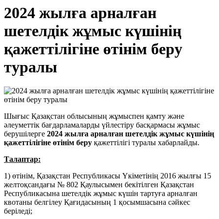
2024 жылға арналған
шетелдік жұмыс күшінің
қажеттілігіне өтінім беру
туралы
Шығыс Қазақстан облысының жұмыспен қамту және
әлеуметтік бағдарламаларды үйлестіру басқармасы жұмыс
берушілерге
2024 жылға арналған шетелдік жұмыс күшінің
қажеттілігіне өтінім беру
қажеттілігі туралы хабарлайды.
Талаптар:
1) өтінім, Қазақстан Республикасы Үкіметінің 2016 жылғы 15
желтоқсандағы № 802 Қаулысымен бекітілген Қазақстан
Республикасына шетелдік жұмыс күшін тартуға арналған
квотаны белгілеу Қағидасының 1 қосымшасына сәйкес
беріледі;