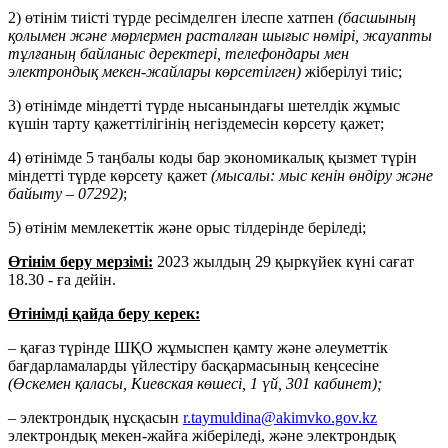
2) өтінім тиісті түрде ресімделген ілеспе хатпен
(басшының
қолымен және мөрлермен расталған шығыс нөмірі, жауапты
тұлғаның байланыс деректері, телефондары мен
электрондық мекен-жайлары көрсетілген)
жіберілуі тиіс;
3) өтінімде міндетті түрде нысанындағы шетелдік жұмыс
күшін тарту қажеттілігінің негіздемесін көрсету қажет;
4) өтінімде 5 таңбалы коды бар экономикалық қызмет түрін
міндетті түрде көрсету қажет
(мысалы: мыс кенін өндіру және
байыту – 07292)
;
5) өтінім мемлекеттік және орыс тілдерінде беріледі;
Өтінім беру мерзімі:
2023 жылдың 29 қыркүйек күні сағат
18.30 - ға дейін.
Өтінімді қайда беру керек:
– қағаз түрінде ШҚО жұмыспен қамту және әлеуметтік
бағдарламаларды үйлестіру басқармасының кеңсесіне
(Өскемен қаласы, Киевская көшесі, 1 үй, 301 кабинет);
– электрондық нұсқасын
r.taymuldina@akimvko.gov.kz
электрондық мекен-жайға жіберіледі, және электрондық