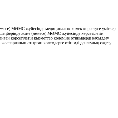
есе) МӘМС жүйесінде медициналық көмек көрсетуге үміткер
К шеңберінде және (немесе) МӘМС жүйесінде көрсетілетін
ған көрсетілетін қызметтер көлеміне өтінімдерді қабылдау
рі жоспарланып отырған көлемдерге өтінімді денсаулық сақтау