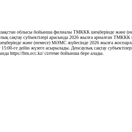
ақстан облысы бойынша филиалы ТМККК шеңберінде және (нем
саулық сақтау субъектілері арасында 2026 жылға арналған ТМКК
шеңберінде және (немесе) МӘМС жүйесінде 2026 жылға жоспарлан
т 15:00-ге дейін жүзеге асырылады. Денсаулық сақтау субъектіле
нда https://fms.ecc.kz/ сілтеме бойынша бере алады.