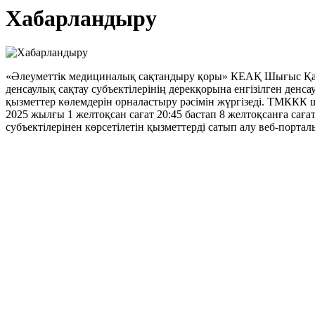
Хабарландыру
«Әлеуметтік медициналық сақтандыру қоры» КЕАҚ Шығыс Қаз
денсаулық сақтау субъектілерінің дерекқорына енгізілген ден
қызметтер көлемдерін орналастыру рәсімін жүргізеді. ТМККК 
2025 жылғы 1 желтоқсан сағат 20:45 бастап 8 желтоқсанға саға
субъектілерінен көрсетілетін қызметтерді сатып алу веб-порталы