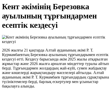
Кент әкімінің Березовка
ауылының тұрғындармен
есептік кездесуі
2026 жылғы 21 қаңтарда Алтай ауданының әкімі Р. Т.
Курмамбаевтың Березовка ауылының тұрғындарымен есептік
кездесуі өтті. Кездесу барысында әкім 2025 жылы атқарылған
жұмыстар және 2026 жылға арналған міндеттер туралы айтып
берді. Тұрғындармен жолдардың жай-күйі, сумен жабдықтау
және көшелерді жарықтандыру мәселелері айтылды. Алтай
ауданының әкімі Р. Т. Курмамбаев тұрғындардың сұрақтарына
түсініктемелер берді, барлық ескертулер мен ұсыныстар
бақылауға алынды.