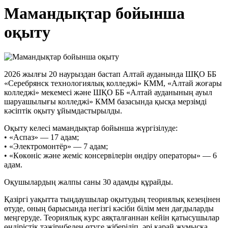
Мамандықтар бойынша
оқыту
2026 жылғы 20 наурыздан бастап Алтай ауданында ШҚО ББ
«Серебрянск технологиялық колледжі» КММ, «Алтай жоғары
колледжі» мекемесі және ШҚО ББ «Алтай ауданының ауыл
шаруашылығы колледжі» КММ базасында қысқа мерзімді
кәсіптік оқыту ұйымдастырылды.
Оқыту келесі мамандықтар бойынша жүргізілуде:
• «Аспаз» — 17 адам;
• «Электромонтёр» — 7 адам;
• «Көкөніс және жеміс консервілерін өндіру операторы» — 6
адам.
Оқушылардың жалпы саны 30 адамды құрайды.
Қазіргі уақытта тыңдаушылар оқытудың теориялық кезеңінен
өтуде, оның барысында негізгі кәсіби білім мен дағдыларды
меңгеруде. Теориялық курс аяқталғаннан кейін қатысушылар
өндірістік тәжірибеден өтуге жіберіліп, әрі қарай жұмысқа