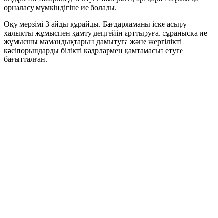
орналасу мүмкіндігіне ие болады.
Оқу мерзімі 3 айды құрайды. Бағдарламаны іске асыру
халықты жұмыспен қамту деңгейін арттыруға, сұранысқа ие
жұмысшы мамандықтарын дамытуға және жергілікті
кәсіпорындарды білікті кадрлармен қамтамасыз етуге
бағытталған.