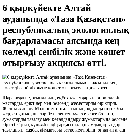
6 қыркүйекте Алтай
ауданында «Таза Қазақстан»
республикалық экологиялық
бағдарламасы аясында кең
көлемді сенбілік және көшет
отырғызу акциясы өтті.
Шара аудан тұрғындарын, еңбек ұжымдарының өкілдерін,
жастарды, еріктілер мен белсенді азаматтарды біріктірді.
Жалпы жиналу Мәдениет орталығының алдында өтті. Осы
жерден қатысушылар белгіленген учаскелерге бөлініп,
аумақтарды тазалау мен көгалдандыру жұмыстарына белсене
кірісті. Ортақ күш-жігердің арқасында қоғамдық орындар
тазаланып, саябақ аймақтары ретке келтіріліп, ондаған ағаш