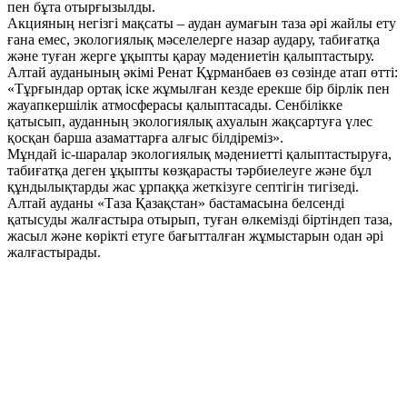
пен бұта отырғызылды.
Акцияның негізгі мақсаты – аудан аумағын таза әрі жайлы ету
ғана емес, экологиялық мәселелерге назар аудару, табиғатқа
және туған жерге ұқыпты қарау мәдениетін қалыптастыру.
Алтай ауданының әкімі Ренат Құрманбаев өз сөзінде атап өтті:
«Тұрғындар ортақ іске жұмылған кезде ерекше бір бірлік пен
жауапкершілік атмосферасы қалыптасады. Сенбілікке
қатысып, ауданның экологиялық ахуалын жақсартуға үлес
қосқан барша азаматтарға алғыс білдіреміз».
Мұндай іс-шаралар экологиялық мәдениетті қалыптастыруға,
табиғатқа деген ұқыпты көзқарасты тәрбиелеуге және бұл
құндылықтарды жас ұрпаққа жеткізуге септігін тигізеді.
Алтай ауданы «Таза Қазақстан» бастамасына белсенді
қатысуды жалғастыра отырып, туған өлкемізді біртіндеп таза,
жасыл және көрікті етуге бағытталған жұмыстарын одан әрі
жалғастырады.