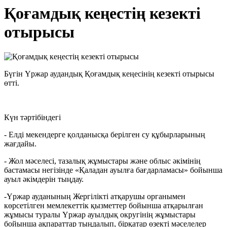
Қоғамдық кеңестің кезекті
отырысы
Бүгін Үржар аудандық Қоғамдық кеңесінің кезекті отырысы
өтті.
Күн тәртібіндегі
- Елді мекендерге қолданысқа берілген су құбырларының
жағдайы.
- Жол мәселесі, тазалық жұмыстары және облыс әкімінің
бастамасы негізінде «Қаладан ауылға бағдарламасы» бойынша
ауыл әкімдерін тыңдау.
-Үржар ауданының Жергілікті атқарушы органымен
көрсетілген мемлекеттік қызметтер бойынша атқарылған
жұмысы туралы Үржар ауылдық округінің жұмыстары
бойынша ақпараттар тыңдалып, бірқатар өзекті мәселелер