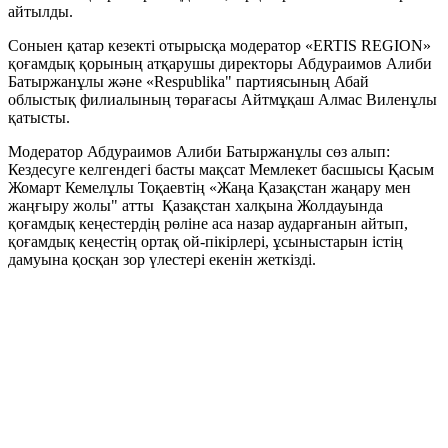
айтылды.
Соныен қатар кезекті отырысқа модератор «ERTIS REGION»
қоғамдық қорының атқарушы директоры Абдураимов Алиби
Батыржанұлы және «Respublika" партиясының Абай
облыстық филиалының төрағасы Айтмұқаш Алмас Виленұлы
қатысты.
Модератор Абдураимов Алиби Батыржанұлы сөз алып:
Кездесуге келгендегі басты мақсат Мемлекет басшысы Қасым
Жомарт Кемелұлы Тоқаевтің «Жаңа Қазақстан жаңару мен
жаңғыру жолы" атты Қазақстан халқына Жолдауында
қоғамдық кеңестердің рөліне аса назар аударғанын айтып,
қоғамдық кеңестің ортақ ой-пікірлері, ұсыныстарын істің
дамуына қосқан зор үлестері екенін жеткізді.