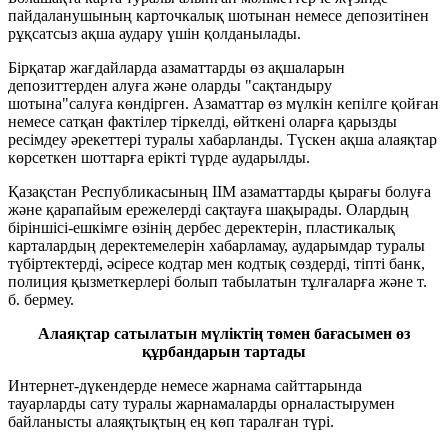
пайдаланушының карточкалық шотынан немесе депозитінен
рұқсатсыз ақша аудару үшін қолданылады.
Бірқатар жағдайларда азаматтарды өз ақшаларын
депозиттерден алуға және оларды "сақтандыру
шотына"салуға көндірген. Азаматтар өз мүлкін кепілге қойған
немесе сатқан фактілер тіркелді, өйткені оларға қарызды
ресімдеу әрекеттері туралы хабарланды. Түскен ақша алаяқтар
көрсеткен шоттарға ерікті түрде аударылды.
Қазақстан Республикасының ІІМ азаматтарды қырағы болуға
және қарапайым ережелерді сақтауға шақырады. Олардың
біріншісі-ешкімге өзінің дербес деректерін, пластикалық
карталардың деректемелерін хабарламау, аударымдар туралы
түбіртектерді, әсіресе кодтар мен кодтық сөздерді, тіпті банк,
полиция қызметкерлері болып табылатын тұлғаларға және т.
б. бермеу.
Алаяқтар сатылатын мүліктің төмен бағасымен өз
құрбандарын тартады
Интернет-дүкендерде немесе жарнама сайттарында
тауарларды сату туралы жарнамаларды орналастырумен
байланысты алаяқтықтың ең көп таралған түрі.