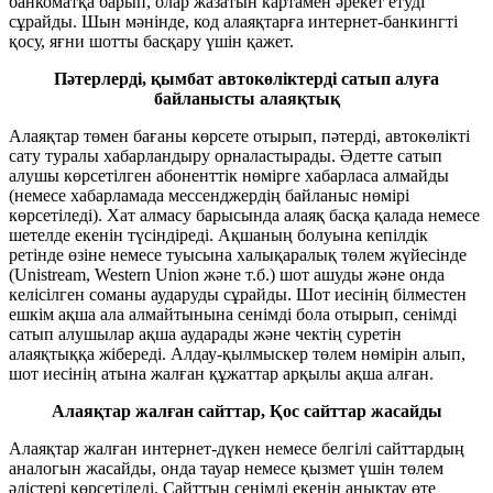
банкоматқа барып, олар жазатын картамен әрекет етуді
сұрайды. Шын мәнінде, код алаяқтарға интернет-банкингті
қосу, яғни шотты басқару үшін қажет.
Пәтерлерді, қымбат автокөліктерді сатып алуға
байланысты алаяқтық
Алаяқтар төмен бағаны көрсете отырып, пәтерді, автокөлікті
сату туралы хабарландыру орналастырады. Әдетте сатып
алушы көрсетілген абоненттік нөмірге хабарласа алмайды
(немесе хабарламада мессенджердің байланыс нөмірі
көрсетіледі). Хат алмасу барысында алаяқ басқа қалада немесе
шетелде екенін түсіндіреді. Ақшаның болуына кепілдік
ретінде өзіне немесе туысына халықаралық төлем жүйесінде
(Unistream, Western Union және т.б.) шот ашуды және онда
келісілген соманы аударуды сұрайды. Шот иесінің білместен
ешкім ақша ала алмайтынына сенімді бола отырып, сенімді
сатып алушылар ақша аударады және чектің суретін
алаяқтыққа жібереді. Алдау-қылмыскер төлем нөмірін алып,
шот иесінің атына жалған құжаттар арқылы ақша алған.
Алаяқтар жалған сайттар, Қос сайттар жасайды
Алаяқтар жалған интернет-дүкен немесе белгілі сайттардың
аналогын жасайды, онда тауар немесе қызмет үшін төлем
әдістері көрсетіледі. Сайттың сенімді екенін анықтау өте