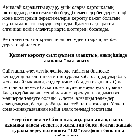
Ақшалай қаражатты аудару үшін оларға карточкалық
шоттардың деректемелерін беруді немесе дербес деректерді
және шоттардың деректемелерін көрсету қажет болатын
сауалнаманы толтыруды сұрайды. Қажетті ақпаратты
алғаннан кейін алаяқтар карта шоттарын босатады.
Кейіннен онлайн-кредиттерді ресімдей отырып, дербес
деректерді иелену.
Қызмет көрсету сылтауымен алаяқтық, оның ішінде
ақшаны "жылжыту"
Сайттарда, әлеуметтік желілерде табысты бизнеске
кепілдендірілген инвестиция туралы хабарландырулар бар,
жоғары айлық дивидендтер және т.б. әдетте ақшаны Qiwi
әмиянына немесе басқа төлем жүйесіне аударуды сұрайды.
Басқа құрбандарды сендіру және тарту үшін алдымен аз
мөлшерде төлеуге болады. Әдетте, алғашқы төлемдер
алаяқтықтың басқа құрбандары есебінен жасалады. Үлкен
сома жинақталғаннан кейін алаяқ төлемді тоқтатады.
Егер сізге немесе Сіздің жақындарыңызға қатысты
құқыққа қарсы әрекеттер жасалған болса, болған жағдай
туралы дереу полицияға "102"телефоны бойынша
хабарлаңыз.