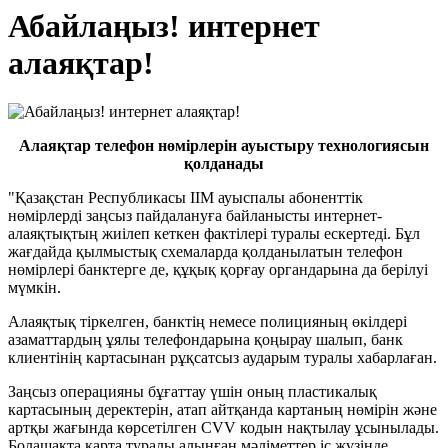
Абайлаңыз! интернет
алаяқтар!
Алаяқтар телефон нөмірлерін ауыстыру технологиясын
қолданады
"Қазақстан Республикасы ІІМ ауыспалы абоненттік
нөмірлерді заңсыз пайдалануға байланысты интернет-
алаяқтықтың жиілеп кеткен фактілері туралы ескертеді. Бұл
жағдайда қылмыстық схемаларда қолданылатын телефон
нөмірлері банктерге де, құқық қорғау органдарына да берілуі
мүмкін.
Алаяқтық тіркелген, банктің немесе полицияның өкілдері
азаматтардың ұялы телефондарына қоңырау шалып, банк
клиентінің картасынан рұқсатсыз аударым туралы хабарлаған.
Заңсыз операцияны бұғаттау үшін оның пластикалық
картасының деректерін, атап айтқанда картаның нөмірін және
артқы жағында көрсетілген CVV кодын нақтылау ұсынылады.
Болашақта карта туралы алынған мәліметтер іс жүзінде