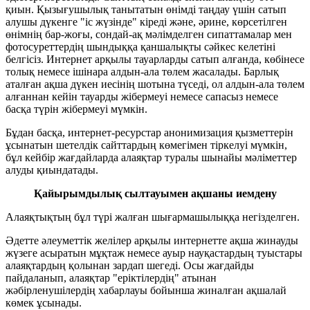
қиын. Қызығушылық танытатын өнімді таңдау үшін сатып
алушы дүкенге "іс жүзінде" кіреді және, әрине, көрсетілген
өнімнің бар-жоғы, сондай-ақ мәлімделген сипаттамалар мен
фотосуреттердің шындыққа қаншалықты сәйкес келетіні
белгісіз. Интернет арқылы тауарларды сатып алғанда, көбінесе
толық немесе ішінара алдын-ала төлем жасалады. Барлық
аталған ақша дүкен иесінің шотына түседі, ол алдын-ала төлем
алғаннан кейін тауарды жібермеуі немесе сапасыз немесе
басқа түрін жібермеуі мүмкін.
Бұдан басқа, интернет-ресурстар анонимизация қызметтерін
ұсынатын шетелдік сайттардың көмегімен тіркелуі мүмкін,
бұл кейбір жағдайларда алаяқтар туралы шынайы мәліметтер
алуды қиындатады.
Қайырымдылық сылтауымен ақшаны иемдену
Алаяқтықтың бұл түрі жалған шығармашылыққа негізделген.
Әдетте әлеуметтік желілер арқылы интернетте ақша жинауды
жүзеге асыратын мұқтаж немесе ауыр науқастардың туыстары
алаяқтардың қолынан зардап шегеді. Осы жағдайды
пайдаланып, алаяқтар "еріктілердің" атынан
жәбірленушілердің хабарлауы бойынша жиналған ақшалай
көмек ұсынады.