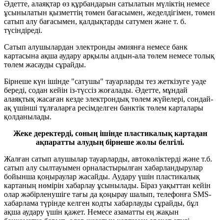
Әдетте, алаяқтар өз құрбандарын сатылатын мүліктің немесе
ұсынылатын қызметтің төмен бағасымен, жеделдігімен, төмен
сатып алу бағасымен, қалдықтарды сатумен және т. б.
түсіндіреді.
Сатып алушылардан электронды әмиянға немесе банк
картасына ақша аудару арқылы алдын-ала төлем немесе толық
төлем жасауды сұрайды.
Бірнеше күн ішінде "сатушы" тауарларды тез жеткізуге уәде
береді, содан кейін із-түссіз жоғалады. Әдетте, мұндай
алаяқтық жасаған кезде электрондық төлем жүйелері, сондай-
ақ үшінші тұлғаларға ресімделген банктік төлем карталары
қолданылады.
Жеке деректерді, соның ішінде пластикалық картадан
ақпаратты алудың бірнеше жолы белгілі.
Жалған сатып алушылар тауарларды, автокөліктерді және т.б.
сатып алу сылтауымен орналастырылған хабарландырулар
бойынша қоңыраулар жасайды. Аудару үшін пластикалық
картаның нөмірін хабарлау ұсынылады. Біраз уақыттан кейін
олар жәбірленушіге тағы да қоңырау шалып, телефонға SMS-
хабарлама түрінде келген кодты хабарлауды сұрайды, бұл
ақша аудару үшін қажет. Немесе азаматты ең жақын