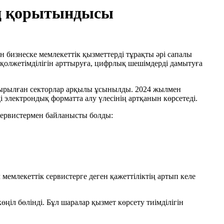
ың қорытындысы
бизнеске мемлекеттік қызметтерді тұрақты әрі сапалы
олжетімділігін арттыруға, цифрлық шешімдерді дамытуға
дырылған секторлар арқылы ұсынылды. 2024 жылмен
і электрондық форматта алу үлесінің артқанын көрсетеді.
 сервистермен байланысты болды:
емлекеттік сервистерге деген қажеттіліктің артып келе
ңіл бөлінді. Бұл шаралар қызмет көрсету тиімділігін