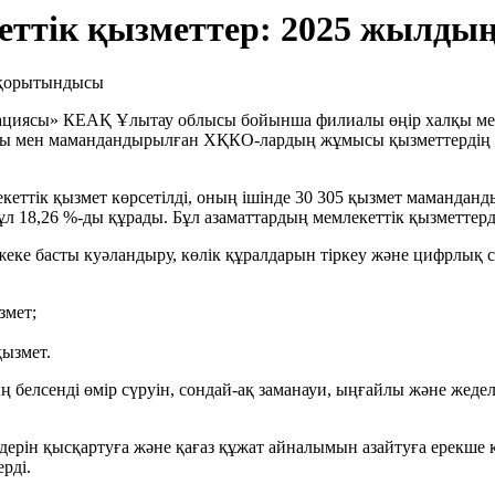
еттік қызметтер: 2025 жылд
рациясы» КЕАҚ Ұлытау облысы бойынша филиалы өңір халқы мен 
тары мен мамандандырылған ХҚКО-лардың жұмысы қызметтердің қ
ттік қызмет көрсетілді, оның ішінде 30 305 қызмет мамандан
ұл 18,26 %-ды құрады. Бұл азаматтардың мемлекеттік қызметтерд
жеке басты куәландыру, көлік құралдарын тіркеу және цифрлық
змет;
қызмет.
елсенді өмір сүруін, сондай-ақ заманауи, ыңғайлы және жедел м
ерін қысқартуға және қағаз құжат айналымын азайтуға ерекше кө
рді.