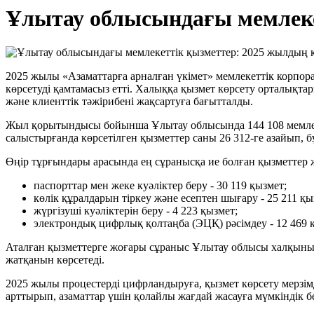
Ұлытау облысындағы мемлек
2025 жылы «Азаматтарға арналған үкімет» мемлекеттік корпо
көрсетуді қамтамасыз етті. Халыққа қызмет көрсету орталық
және клиенттік тәжірибені жақсартуға бағытталды.
Жыл қорытындысы бойынша Ұлытау облысында 144 108 мемлеке
салыстырғанда көрсетілген қызметтер саны 26 312-ге азайып, б
Өңір тұрғындары арасында ең сұранысқа ие болған қызметтер 
паспорттар мен жеке куәліктер беру - 30 119 қызмет;
көлік құралдарын тіркеу және есептен шығару - 25 211 қы
жүргізуші куәліктерін беру - 4 223 қызмет;
электрондық цифрлық қолтаңба (ЭЦҚ) рәсімдеу - 12 469 
Аталған қызметтерге жоғары сұраныс Ұлытау облысы халқының б
жатқанын көрсетеді.
2025 жылы процестерді цифрландыруға, қызмет көрсету мерзімд
арттырып, азаматтар үшін қолайлы жағдай жасауға мүмкіндік бе