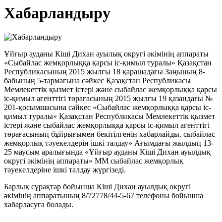
Хабарландыру
Ұйғыр ауданы Кіші Дихан ауылық округі әкімінің аппараты
«Сыбайлас жемқорлыққа қарсы іс-қимыл туралы» Қазақстан
Республикасының 2015 жылғы 18 қарашадағы Заңының 8-
бабының 5-тармағына сәйкес Қазақстан Республикасы
Мемлекеттік қызмет істері және сыбайлас жемқорлыққа қарсы
іс-қимыл агенттігі төрағасының 2015 жылғы 19 қазандағы №
201-қосымшасына сәйкес «Сыбайлас жемқорлыққа қарсы іс-
қимыл туралы» Қазақстан Республикасы Мемлекеттік қызмет
істері және сыбайлас жемқорлыққа қарсы іс-қимыл агенттігі
төрағасының бұйрығымен бекітілгенін хабарлайды. сыбайлас
жемқорлық тәуекелдерін ішкі талдау» Ағымдағы жылдың 13-
25 маусым аралығында «Ұйғыр ауданы Кіші Дихан ауылдық
округі әкімінің аппараты» ММ сыбайлас жемқорлық
тәуекелдеріне ішкі талдау жүргізеді.
Барлық сұрақтар бойынша Кіші Дихан ауылдық округі
әкімінің аппаратының 8/72778/44-5-67 телефоны бойынша
хабарласуға болады.