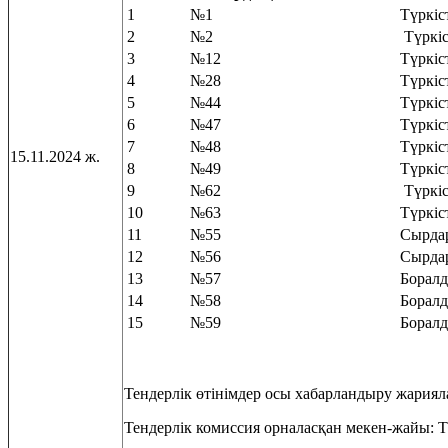
1
№1
Түркіс
2
№2
Түркіс
3
№12
Түркіс
4
№28
Түркіс
5
№44
Түркіс
6
№47
Түркіс
7
№48
Түркіс
15.11.2024 ж.
8
№49
Түркіс
9
№62
Түркіс
10
№63
Түркіс
11
№55
Сырда
12
№56
Сырда
13
№57
Боралд
14
№58
Боралд
15
№59
Боралд
Тендерлік өтінімдер осы хабарландыру жариялан
Тендерлік комиссия орналасқан мекен-жайы: Т