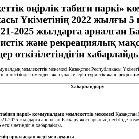
ттік өңірлік табиғи паркі» к
касы Үкіметінің 2022 жылғы 
2021-2025 жылдарға арналған Б
ристік және рекреациялық мақс
ер өткізілетіндігін хабарлайды
Хабарландыру
табиғи паркі» коммуналдық мемлекеттік мекемесі
Қазақста
021-2025 жылдарға арналған Басқару жоспарының негізінде төмен
 өткізілетіндігін хабарлайды.
нің орналасқан жері мен аумағы