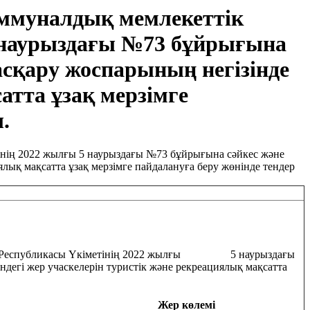
оммуналдық мемлекеттік
5 наурыздағы №73 бұйрығына
асқару жоспарының негізінде
атта ұзақ мерзімге
.
н Республикасы Үкіметінің 2022 жылғы 5 наурыздағы
дегі жер учаскелерін туристік және рекреациялық мақсатта
Жер көлемі