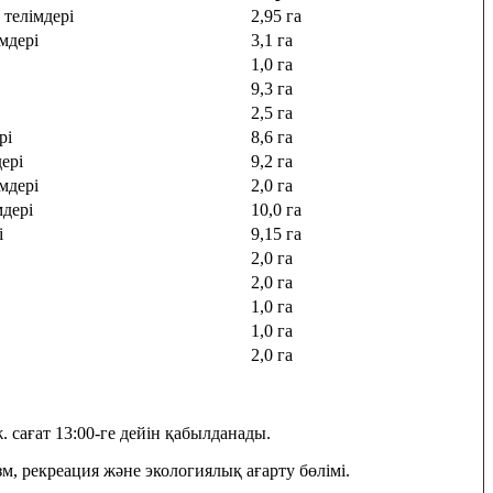
телімдері
2,95 га
мдері
3,1 га
1,0 га
9,3 га
2,5 га
рі
8,6 га
ері
9,2 га
мдері
2,0 га
дері
10,0 га
і
9,15 га
2,0 га
2,0 га
1,0 га
1,0 га
2,0 га
. сағат 13:00-ге дейін қабылданады.
, рекреация және экологиялық ағарту бөлімі.