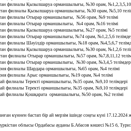
тан филиалы Қызылшаруа орманшылығы, №30 орам, №1,2,3,5,10 
тан филиалы Қызылшаруа орманшылығы, №30 орам, №5,10 телі
тан филиалы Отырар орманшылығы, №56 орам, №9 телімі
тан филиалы Отырар орманшылығы, №4 орам, №16 телімі
тан филиалы Қызылшаруа орманшылығы, №27 орам, №5 телімі
тан филиалы Отырар орманшылығы, №74 орам, №1,2,5,6 телімде
тан филиалы Шәуілдір орманшылығы, №18 орам, №4,5,6,7 телімд
тан филиалы Қызылшаруа орманшылығы, №30 орам, №1,2,6 телі
тан филиалы Отырар орманшылығы, №57 орам, №7,8,11,12 телім
тан филиалы Отырар орманшылығы, №30 орам, №3,4,5 телімдер
рия филиалы Шардара орманшылығы, №65 орам, №4 телімі
рия филиалы Арыс орманшылығы, №19 орам, №4 телімі
ай филиалы Теректі орманшылығы, №35 орам, №9,10 телімдері
ай филиалы Теректі орманшылығы, №35 орам, №9,10 телімдері
ай филиалы Қошқарата орманшылығы, №50 орам, №2 телімі
ған күннен бастап бір ай мерзім ішінде соңғы күні 17.12.2024 ж
үркістан облысы Ордабасы ауданы Б.Абасов көшесі №15 б, Туризм