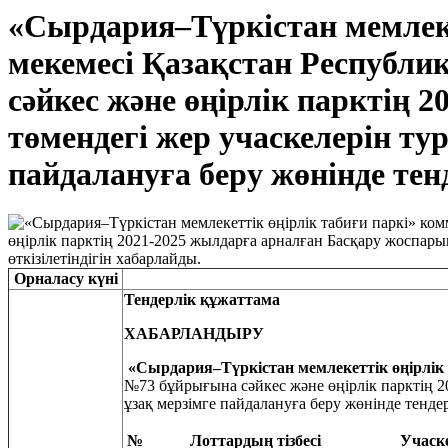
«Сырдария–Түркістан мемлеке
мекемесі Қазақстан Республи
сәйкес және өңірлік парктің 
төмендегі жер учаскелерін ту
пайдалануға беру жөнінде тенд
Орналасу күні
Тендерлік құжаттама
ХАБАРЛАНДЫРУ
«Сырдария–Түркістан мемлекеттік өңірлік 
№73 бұйрығына сәйкес және өңірлік парктің 2
ұзақ мерзімге пайдалануға беру жөнінде тендер
№
Лоттардың тізбесі
Учаске