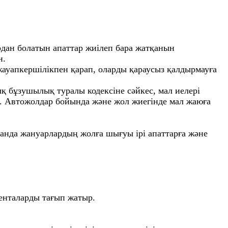
рдан болатын апаттар жиілеп бара жатқанын
н.
ауапкершілікпен қарап, оларды қараусыз қалдырмауға
 бұзушылық туралы кодексіне сәйкес, мал иелері
і. Автожолдар бойында және жол жиегінде мал жаюға
ғанда жануарлардың жолға шығуы ірі апаттарға және
енталарды тағып жатыр.