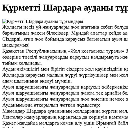
Құрметті Шардара ауданы тұ
Жолдағы иесіз үй жануарлары жол апатына себеп болуда
барлығыңыз жақсы білесіздер. Мұндай апаттар кейде ада
Сіздерді, яғни жол бойында қараусыз бағылатын ауыл 
шақырамыз!
Қазақстан Республикасының «Жол қозғалысы туралы» З
өздеріне тиесілі жануарларды қараусыз қалдырмауға ж
тыйым салынады.
Аудан әкімшілігі мен бірігіп сіздерге жол қауіпсіздігі
Жолдарда қараусыз малдың жүруі жүргізушілер мен жол
адам шығынына әкелуі мүмкін.
Ауыл шаруашылығы жануарларын қараусыз жібермеңізд
Ауыл шаруашылығы жануарларын жаюға тек арнайы бел
Ауыл шаруашылығы жануарларын жол жиегіне немесе жү
Ауданымызда атқарылып жатқан жұмыстар:
Мамандар Шардара ауданының жолдарында жүрген малд
Ленталар жануарлардың қараңғыда да көрінуін қамтамас
Қажет жағдайда малдарға көмек алу үшін Бірыңғай бай