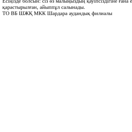
Есіңізде болсын: сіз өз малыңыздың қауіпсіздігіне ған
қарастырылған, айыппұл салынады.
ТО ВБ ШЖҚ МКК Шардара аудандық филиалы