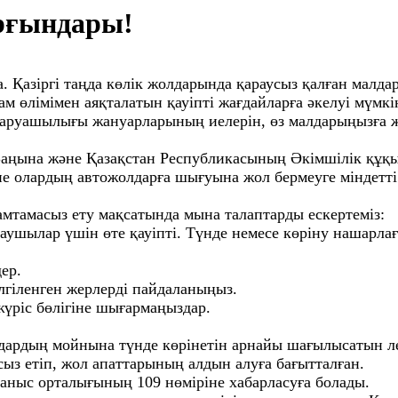
рғындары!
. Қазіргі таңда көлік жолдарында қараусыз қалған малда
м өлімімен аяқталатын қауіпті жағдайларға әкелуі мүмкі
шаруашылығы жануарларының иелерін, өз малдарыңызға ж
аңына және Қазақстан Республикасының Әкімшілік құқық
әне олардың автожолдарға шығуына жол бермеуге міндетт
н қамтамасыз ету мақсатында мына талаптарды ескертеміз:
аушылар үшін өте қауіпті. Түнде немесе көріну нашарла
ер.
гіленген жерлерді пайдаланыңыз.
ріс бөлігіне шығармаңыздар.
ардың мойнына түнде көрінетін арнайы шағылысатын л
ыз етіп, жол апаттарының алдын алуға бағытталған.
ланыс орталығының 109 нөміріне хабарласуға болады.