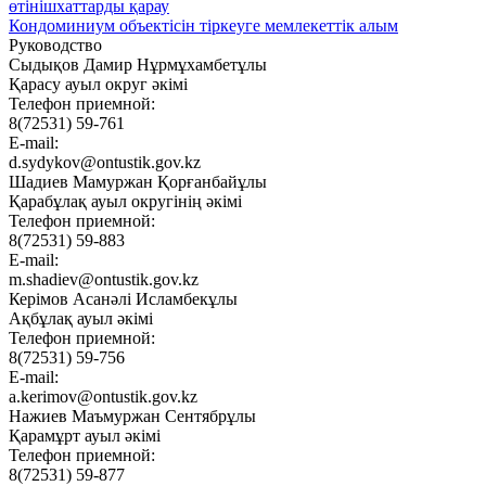
өтінішхаттарды қарау
Кондоминиум объектісін тіркеуге мемлекеттік алым
Руководство
Сыдықов Дамир Нұрмұхамбетұлы
Қарасу ауыл округ әкімі
Телефон приемной:
8(72531) 59-761
E-mail:
d.sydykov@ontustik.gov.kz
Шадиев Мамуржан Қорғанбайұлы
Қарабұлақ ауыл округінің әкімі
Телефон приемной:
8(72531) 59-883
E-mail:
m.shadiev@ontustik.gov.kz
Керімов Асанәлі Исламбекұлы
Ақбұлақ ауыл әкімі
Телефон приемной:
8(72531) 59-756
E-mail:
a.kerimov@ontustik.gov.kz
Нажиев Маъмуржан Сентябрұлы
Қарамұрт ауыл әкімі
Телефон приемной:
8(72531) 59-877