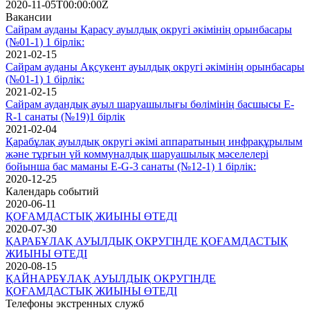
2020-11-05T00:00:00Z
Вакансии
Сайрам ауданы Қарасу ауылдық округі әкімінің орынбасары
(№01-1) 1 бірлік:
2021-02-15
Сайрам ауданы Ақсукент ауылдық округі әкімінің орынбасары
(№01-1) 1 бірлік:
2021-02-15
Сайрам аудандық ауыл шаруашылығы бөлімінің басшысы E-
R-1 cанаты (№19)1 бірлік
2021-02-04
Қарабұлақ ауылдық округі әкімі аппаратының инфрақұрылым
және тұрғын үй коммуналдық шаруашылық мәселелері
бойынша бас маманы E-G-3 санаты (№12-1) 1 бірлік:
2020-12-25
Календарь событий
2020-06-11
ҚОҒАМДАСТЫҚ ЖИЫНЫ ӨТЕДІ
2020-07-30
ҚАРАБҰЛАҚ АУЫЛДЫҚ ОКРУГІНДЕ ҚОҒАМДАСТЫҚ
ЖИЫНЫ ӨТЕДІ
2020-08-15
ҚАЙНАРБҰЛАҚ АУЫЛДЫҚ ОКРУГІНДЕ
ҚОҒАМДАСТЫҚ ЖИЫНЫ ӨТЕДІ
Телефоны экстренных служб