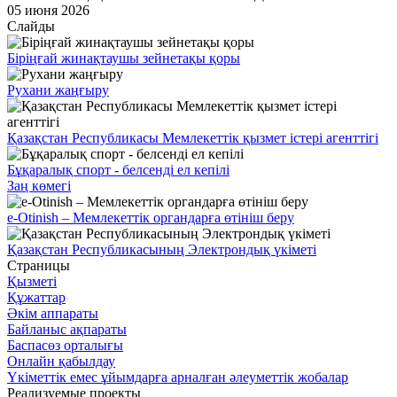
05 июня 2026
Слайды
Біріңғай жинақтаушы зейнетақы қоры
Рухани жаңғыру
Қазақстан Республикасы Мемлекеттік қызмет істері агенттігі
Бұқаралық спорт - белсенді ел кепілі
Заң көмегі
e-Otinish – Мемлекеттік органдарға өтініш беру
Қазақстан Республикасының Электрондық үкіметі
Страницы
Қызметі
Құжаттар
Әкім аппараты
Байланыс ақпараты
Баспасөз орталығы
Онлайн қабылдау
Үкіметтік емес ұйымдарға арналған әлеуметтік жобалар
Реализуемые проекты