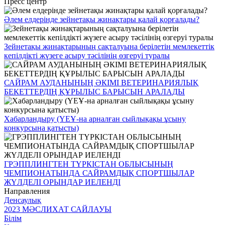
Пресс центр
Әлем елдерінде зейнетақы жинақтары қалай қорғалады?
Зейнетақы жинақтарының сақталуына берілетін мемлекеттік
кепілдікті жүзеге асыру тәсілінің өзгеруі туралы
САЙРАМ АУДАНЫНЫҢ ӘКІМІ ВЕТЕРИНАРИЯЛЫҚ
БЕКЕТТЕРДІҢ ҚҰРЫЛЫС БАРЫСЫН АРАЛАДЫ
Хабарландыру (ҮЕҰ-на арналған сыйлықақы ұсыну
конкурсына қатысты)
ГРЭППЛИНГТЕН ТҮРКІСТАН ОБЛЫСЫНЫҢ
ЧЕМПИОНАТЫНДА САЙРАМДЫҚ СПОРТШЫЛАР
ЖҮЛДЕЛІ ОРЫНДАР ИЕЛЕНДІ
Направления
Денсаулық
2023 МӘСЛИХАТ САЙЛАУЫ
Білім