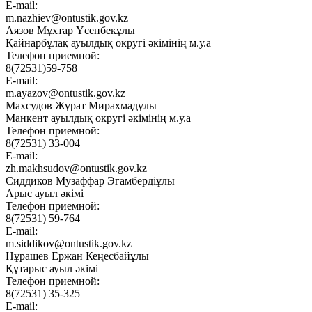
E-mail:
m.nazhiev@ontustik.gov.kz
Аязов Мұхтар Үсенбекұлы
Қайнарбұлақ ауылдық округі әкімінің м.у.а
Телефон приемной:
8(72531)59-758
E-mail:
m.ayazov@ontustik.gov.kz
Махсудов Жұрат Мирахмадұлы
Манкент ауылдық округі әкімінің м.у.а
Телефон приемной:
8(72531) 33-004
E-mail:
zh.makhsudov@ontustik.gov.kz
Сиддиков Музаффар Эгамбердіұлы
Арыс ауыл әкімі
Телефон приемной:
8(72531) 59-764
E-mail:
m.siddikov@ontustik.gov.kz
Нұрашев Ержан Кеңесбайұлы
Құтарыс ауыл әкімі
Телефон приемной:
8(72531) 35-325
E-mail: