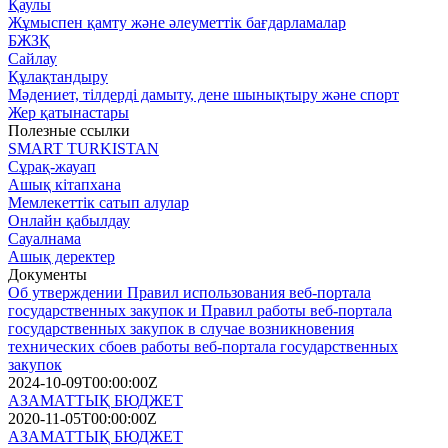
Қаулы
Жұмыспен қамту және әлеуметтік бағдарламалар
БЖЗҚ
Сайлау
Құлақтандыру
Мәдениет, тілдерді дамыту, дене шынықтыру және спорт
Жер қатынастары
Полезные ссылки
SMART TURKISTAN
Сұрақ-жауап
Ашық кітапхана
Мемлекеттік сатып алулар
Онлайн қабылдау
Сауалнама
Ашық деректер
Документы
Об утверждении Правил использования веб-портала
государственных закупок и Правил работы веб-портала
государственных закупок в случае возникновения
технических сбоев работы веб-портала государственных
закупок
2024-10-09T00:00:00Z
АЗАМАТТЫҚ БЮДЖЕТ
2020-11-05T00:00:00Z
АЗАМАТТЫҚ БЮДЖЕТ