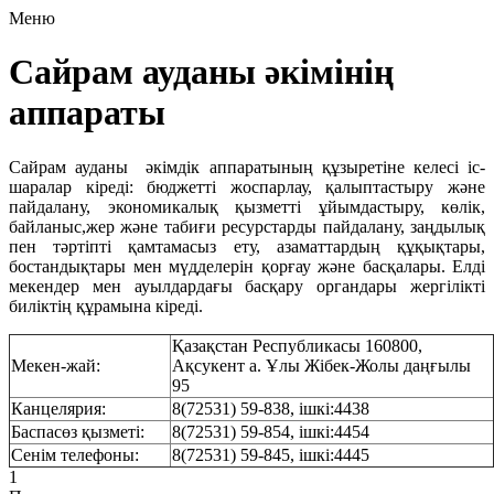
Меню
Сайрам ауданы әкімінің
аппараты
Сайрам ауданы әкімдік аппаратының құзыретіне келесі іс-
шаралар кіреді: бюджетті жоспарлау, қалыптастыру және
пайдалану, экономикалық қызметті ұйымдастыру, көлік,
байланыс,жер және табиғи ресурстарды пайдалану, заңдылық
пен тәртіпті қамтамасыз ету, азаматтардың құқықтары,
бостандықтары мен мүдделерін қорғау және басқалары. Елді
мекендер мен ауылдардағы басқару органдары жергілікті
биліктің құрамына кіреді.
Қазақстан Республикасы 160800,
Мекен-жай:
Ақсукент а. Ұлы Жібек-Жолы даңғылы
95
Канцелярия:
8(72531) 59-838, ішкі:4438
Баспасөз қызметі:
8(72531) 59-854, ішкі:4454
Сенім телефоны:
8(72531) 59-845, ішкі:4445
1