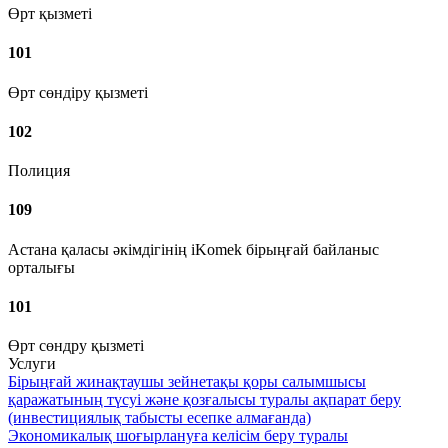
Өрт қызметі
101
Өрт сөндіру қызметі
102
Полиция
109
Астана қаласы әкімдігінің iKomek бірыңғай байланыс
орталығы
101
Өрт сөндру қызметі
Услуги
Бірыңғай жинақтаушы зейнетақы қоры салымшысы
қаражатының түсуі және қозғалысы туралы ақпарат беру
(инвестициялық табысты есепке алмағанда)
Экономикалық шоғырлануға келісім беру туралы