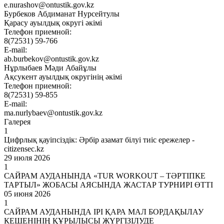
e.nurashov@ontustik.gov.kz
Бурбеков Абдиманат Нурсейтулы
Қарасу ауылдық округі әкімі
Телефон приемной:
8(72531) 59-766
E-mail:
ab.burbekov@ontustik.gov.kz
Нұрлыбаев Мәди Абайұлы
Ақсукент ауылдық округінің әкімі
Телефон приемной:
8(72531) 59-855
E-mail:
ma.nurlybaev@ontustik.gov.kz
Галерея
1
Цифрлық қауіпсіздік: Әрбір азамат білуі тиіс ережелер -
citizensec.kz
29 июля 2026
1
САЙРАМ АУДАНЫНДА «TUR WORKOUT – ТӘРТІПКЕ
ТАРТЫЛ» ЖОБАСЫ АЯСЫНДА ЖАСТАР ТУРНИРІ ӨТТІ
05 июня 2026
1
САЙРАМ АУДАНЫНДА ІРІ ҚАРА МАЛ БОРДАҚЫЛАУ
КЕШЕНІНІҢ ҚҰРЫЛЫСЫ ЖҮРГІЗІЛУДЕ