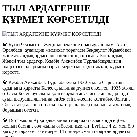
ТЫЛ АРДАГЕРІНЕ
ҚҰРМЕТ КӨРСЕТІЛДІ
🔱 Бүгін 9 мамыр – Жеңіс мерекесіне орай аудан әкімі Азат
Оралбаев, аудандық мәслихат төрағасы Бақдәулет Жұмабеков
және аудандық ардагерлер кеңесінің төрағасы Бостандық
Жәкей тыл ардагері Кембіл Айжанбек Тұрлыбекұлының
шаңырағына арнайы барып мерекемен құттықтап, құрмет
көрсетті.
🔱 Кембіл Айжанбек Тұрлыбекұлы 1932 жылы Сарыағаш
ауданына қарасты Келес ауылында дүниеге келген. 1935 жылы
отбасы Боген ауылына қоныс аударған. Соғыс жылдарында
ауыл шаруашылығында еңбек етіп, әкесіне қолғабыс болған.
Соғыс аяқталған соң әскер қатарына шақырылып, азаматтық
борышын өтеген.
🔱 1957 жылы Арқа қаласында темір жол саласында еңбек
жолын бастап, сол жылы отбасын құрған. Бүгінде 4 ұл мен бір
қыздан тараған 10 немере, 14 шөбере сүйіп отырған ардақты
қария.