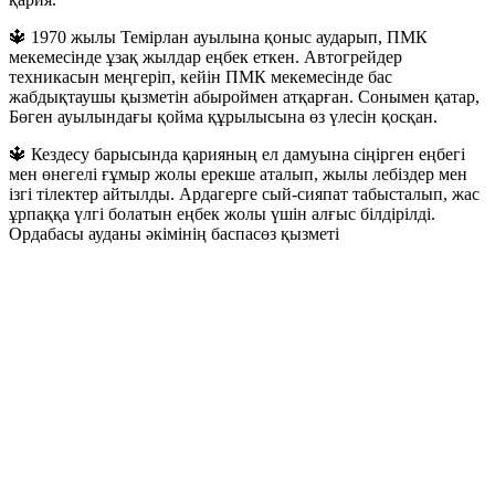
🔱 1970 жылы Темірлан ауылына қоныс аударып, ПМК
мекемесінде ұзақ жылдар еңбек еткен. Автогрейдер
техникасын меңгеріп, кейін ПМК мекемесінде бас
жабдықтаушы қызметін абыроймен атқарған. Сонымен қатар,
Бөген ауылындағы қойма құрылысына өз үлесін қосқан.
🔱 Кездесу барысында қарияның ел дамуына сіңірген еңбегі
мен өнегелі ғұмыр жолы ерекше аталып, жылы лебіздер мен
ізгі тілектер айтылды. Ардагерге сый-сияпат табысталып, жас
ұрпаққа үлгі болатын еңбек жолы үшін алғыс білдірілді.
Ордабасы ауданы әкімінің баспасөз қызметі