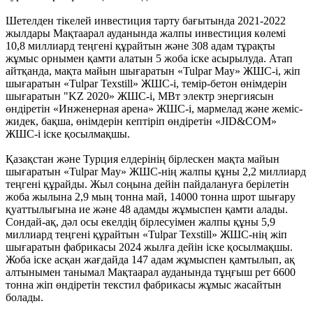
Шетелден тікелей инвестиция тарту бағытында 2021-2022
жылдары Мақтаарал ауданында жалпы инвестиция көлемі
10,8 миллиард теңгені құрайтын және 308 адам тұрақты
жұмыс орнымен қамти алатын 5 жоба іске асырылуда. Атап
айтқанда, мақта майын шығаратын «Tulpar May» ЖШС-і, жіп
шығаратын «Tulpar Texstill» ЖШС-і, темір-бетон өнімдерін
шығаратын "KZ 2020» ЖШС-і, МВт электр энергиясын
өндіретін «Инженерная арена» ЖШС-і, мармелад және жеміс-
жидек, бақша, өнімдерін кептіріп өндіретін «JID&COM»
ЖШС-і іске қосылмақшы.
Қазақстан және Турция елдерінің бірлескен мақта майын
шығаратын «Tulpar May» ЖШС-нің жалпы құны 2,2 миллиард
теңгені құрайды. Жыл соңына дейін пайдалануға берілетін
жоба жылына 2,9 мың тонна май, 14000 тонна шрот шығару
қуаттылығына ие және 48 адамды жұмыспен қамти алады.
Сондай-ақ, дәл осы екелдің бірлесуімен жалпы құны 5,9
миллиард теңгені құрайтын «Tulpar Texstill» ЖШС-нің жіп
шығаратын фабрикасы 2024 жылға дейін іске қосылмақшы.
Жоба іске асқан жағдайда 147 адам жұмыспен қамтылып, ақ
алтынымен танымал Мақтаарал ауданында тұңғыш рет 6600
тонна жіп өндіретін текстил фабрикасы жұмыс жасайтын
болады.