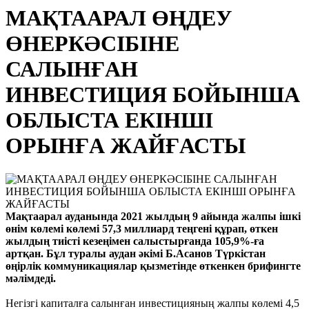
МАҚТААРАЛ ӨҢДЕУ
ӨНЕРКӘСІБІНЕ
САЛЫНҒАН
ИНВЕСТИЦИЯ БОЙЫНША
ОБЛЫСТА ЕКІНШІ
ОРЫНҒА ЖАЙҒАСТЫ
Мақтаарал ауданында 2021 жылдың 9 айында жалпы ішкі
өнім көлемі көлемі 57,3 миллиард теңгені құрап, өткен
жылдың тиісті кезеңімен салыстырғанда 105,9%-ға
артқан. Бұл туралы аудан әкімі Б.Асанов Түркістан
өңірлік коммуникациялар қызметінде өткенкен брифингте
мәлімдеді.
Негізгі капиталға салынған инвестицияның жалпы көлемі 4,5