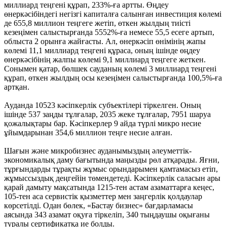
миллиард теңгені құрап, 233%-ға артты. Өңдеу
өнеркәсібіндегі негізгі капиталға салынған инвестиция көлемі
де 655,8 миллион теңгеге жетіп, өткен жылдың тиісті
кезеңімен салыстырғанда 5552%-ға немесе 55,5 есеге артып,
облыста 2 орынға жайғасты. Ал, өнеркәсіп өнімінің жапы
көлемі 11,1 миллиард теңгені құраса, оның ішінде өңдеу
өнеркәсібінің жалпы көлемі 9,1 миллиард теңгеге жеткен.
Сонымен қатар, бөлшек сауданың көлемі 3 миллиард теңгені
құрап, өткен жылдың осы кезеңімен салыстырғанда 100,5%-ға
артқан.
Ауданда 10523 кәсіпкерлік субъектілері тіркелген. Оның
ішінде 537 заңды тұлғалар, 2035 жеке тұлғалар, 7951 шаруа
қожалықтары бар. Кәсіпкерлер 9 айда түрлі микро несие
ұйымдарынан 354,6 миллион теңге несие алған.
Шағын және микробизнес ауданымыздың әлеуметтік-
экономикалық даму бағытында маңызды рөл атқарады. Яғни,
тұрғындарды тұрақты жұмыс орындарымен қамтамасыз етіп,
жұмыссыздық деңгейін төмендетеді. Кәсіпкерлік саласын ары
қарай дамыту мақсатында 1215-тен астам азаматтарға кеңес,
105-тен аса сервистік қызметтер мен заңгерлік қолдаулар
көрсетілді. Одан бөлек, «Бастау бизнес» бағдарламасы
аясында 343 азамат оқуға тіркеліп, 340 тыңдаушы оқығаны
туралы сертификатқа ие болды.