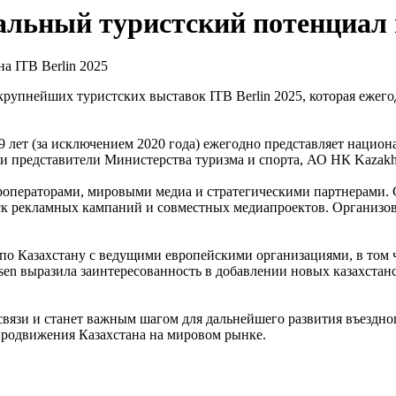
льный туристский потенциал н
рупнейших туристских выставок ITB Berlin 2025, которая ежегод
и 29 лет (за исключением 2020 года) ежегодно представляет нац
ли представители Министерства туризма и спорта, АО НК Kazakh
операторами, мировыми медиа и стратегическими партнерами. С
апуск рекламных кампаний и совместных медиапроектов. Организ
по Казахстану с ведущими европейскими организациями, в том
isen выразила заинтересованность в добавлении новых казахстанс
связи и станет важным шагом для дальнейшего развития въездно
продвижения Казахстана на мировом рынке.