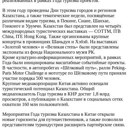
реализованных в рамках Года туризма проектов.
В этом году проведены Дни туризма городов и регионов
Казахстана, а также тематические недели, посвящённые
различным видам туризма, в Пекине, Сиане, Шанхае,
Гонконге и Урумчи. Казахстан был представлен на четырёх
международных туристических выставках — COTTM, ITB
China, ITE Hong Kong. Также организованы крупные
концерты в провинциях Шаньдун и Хэбэй. На выставках
«Золотой человек» и «Великая степь» были представлены
экспонаты из фонда Национального музея РК.
Кроме культурно-информационных мероприятий, в рамках
Года были инициированы масштабные событийные проекты.
В частности, в автопробегах «Шёлковый путь», ралли Peking-
Paris Motor Challenge и мототуре по Шёлковому пути приняли
участие порядка 500 человек.
Крупные медиакорпорации Китая активно освещали
туристический потенциал Казахстана. Общий
медиапоказатель Года туризма в КНР достиг 1,8 млрд
просмотров, а публикации о Казахстане в социальных сетях
охватили 160 млн пользователей.
Мероприятия Года туризма Казахстана в Китае открыли
новые горизонты для путешественников, а также позволили
представителям туриндустрии расширить партнёрские связи.