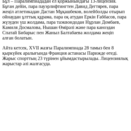
Бұл – Паралимпиададан ел қоржынындағы 13-лицензия.
Бұған дейін, пара пауэрлифтингтен Давид Дегтярев, пара
жеңіл атлетикадан Дастан Мұқашбеков, волейболды отырып
ойнаудан ұлттық құрама, пара оқ атудан Еркін Ғаббасов, пара
жүзуден үш жолдама, пара таэквондодан Нұрлан Домбаев,
Камиля Досмалова, Нышан Өмірәлі және пара каноэдан
Спатай Бибарыс пен Жаныл Балтабаева жолдама жеңіп
алған болатын.
Айта кетсек, XVII жазғы Паралимпиада 28 тамыз бен 8
қыркүйек аралығында Франция астанасы Парижде өтеді.
Жарыс спорттың 23 түрінен ұйымдастырылады. Лицензиялық
жарыстар әлі жалғасуда.