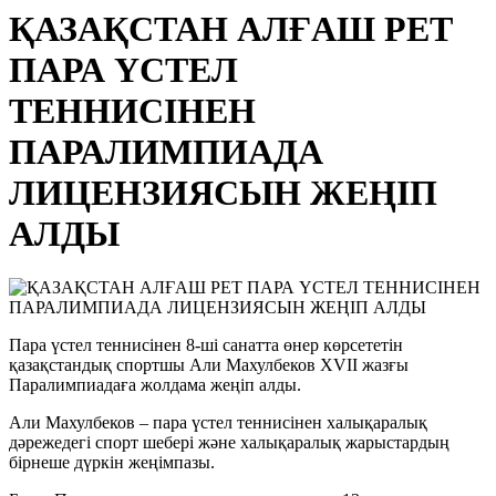
ҚАЗАҚСТАН АЛҒАШ РЕТ
ПАРА ҮСТЕЛ
ТЕННИСІНЕН
ПАРАЛИМПИАДА
ЛИЦЕНЗИЯСЫН ЖЕҢІП
АЛДЫ
Пара үстел теннисінен 8-ші санатта өнер көрсететін
қазақстандық спортшы Али Махулбеков XVII жазғы
Паралимпиадаға жолдама жеңіп алды.
Али Махулбеков – пара үстел теннисінен халықаралық
дәрежедегі спорт шебері және халықаралық жарыстардың
бірнеше дүркін жеңімпазы.