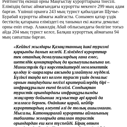
Рейтингтің екінші орны Маңғыстау курорттарына тиесілі.
Еліміздің батыс аймағындағы курортты мекенге 299 мың адам
барған. Үшінші орынға 243 мың турист қабылдаған Щучье-
Бурабай курортты аймағы жайғасты. Сонымен қатар үздік
бестіктің қатарына еліміздегі ең танымал екі жазғы демалыс
орны еніп отыр. Алакөлдің Абай облысындағы бөлігіне тоғыз
айда 204 мың турист келсе, Балқаш курорттық аймағына 94
мың саяхатшы барған.
«Кейінгі жылдары Қазақстанның ішкі туризмі
қарқынды дамып келеді. Еліміздегі курорттар
тек отандық демалушылардың ғана емес,
шетелдік қонақтардың да қызығушылығына ие.
Министрлік бұл көрсеткіштерді мемлекеттік
қолдау іс-шаралары аясында ұлғайтуға мүдделі.
Бүгінгі таңда кез келген турист үшін демалыс
орнын таңдаудағы негізгі критерийлердің бірі –
инфрақұрылым екені белгілі. Сондықтан
туристік орындардағы инфрақұрылымды
жақсарту бойынша жұмыстар әрі қарай да
жалғаса бермек. Өкінішке қарай, кейбір
курорттардың әлеуеті әлі де толық ашылмаған.
Мысалы, Катонқарағай курортты аймағының
табиғаты жоғарыда аталған туристік
орындардан еш кем түспейді. Бірақ өткен