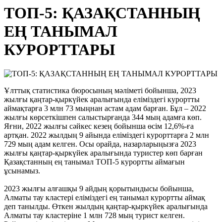
ТОП-5: ҚАЗАҚСТАННЫҢ
ЕҢ ТАНЫМАЛ
КУРОРТТАРЫ
Ұлттық статистика бюросының мәліметі бойынша, 2023
жылғы қаңтар-қыркүйек аралығында еліміздегі курортты
аймақтарға 3 млн 73 мыңнан астам адам барған. Бұл – 2022
жылғы көрсеткішпен салыстырғанда 344 мың адамға көп.
Яғни, 2022 жылғы сәйкес кезең бойынша өсім 12,6%-ға
артқан. 2022 жылдың 9 айында еліміздегі курорттарға 2 млн
729 мың адам келген. Осы орайда, назарларыңызға 2023
жылғы қаңтар-қыркүйек аралығында туристер көп барған
Қазақстанның ең танымал ТОП-5 курортты аймағын
ұсынамыз.
2023 жылғы алғашқы 9 айдың қорытындысы бойынша,
Алматы тау кластері еліміздегі ең танымал курортты аймақ
деп танылды. Өткен жылдың қаңтар-қыркүйек аралығында
Алматы тау кластеріне 1 млн 728 мың турист келген.