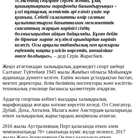
«Сексеннің сеңгіріне сергек жетіп, ұзақ
қашықтықтағы марафонды бағындыруыңыз –
үлгі тұтарлық жетістік әрі еліміз үшін зор
қуаныш. Себебі саламатты өмір салтын
қалыптастыруға бағытталған мемлекеттік
саясаттың жарқын көрінісі сіздің
болмысыңыздан айқын байқалады. Бұған дейін
де бірнеше мәрте жүлделі орындардан көрініп
келесіз. Осы арқылы табандылық пен қажырлы
еңбектің нақты үлгісін көрсетіп, көпшілікке
өнеге болдыңыз»,
– деді Серік Жарасбаев.
Жеңіл атлетикадан халықаралық дәрежедегі спорт шебері
Салтанат Түйтебаев 1945 жылы Жамбыл облысы Мойынқұм
ауданында дүниеге келген. Еңбек жолын ұстаздықтан бастап,
мектеп директоры, білім бөлімінің инспекторы және кәсіптік-
техникалық училище басшысы қызметтерін атқарған.
Ардагер спортшы кейінгі жылдары халықаралық
марафондарда жоғары нәтиже көрсетіп келеді. Ол Сингапур,
Дубай, Доха, Анталия, Малага және Амстердам қалаларында
өткен халықаралық жарыстардың жеңімпазы атанған.
2016 жылы Аустралияның Перт қаласында өткен әлем
чемпионатында 70+ санатында күміс жүлде иеленсе, 2017
жылы Жаңа Зеландияның Окленд қаласында өткен