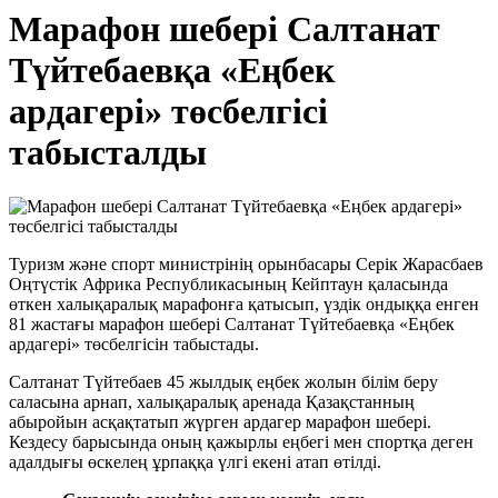
Марафон шебері Салтанат
Түйтебаевқа «Еңбек
ардагері» төсбелгісі
табысталды
Туризм және спорт министрінің орынбасары Серік Жарасбаев
Оңтүстік Африка Республикасының Кейптаун қаласында
өткен халықаралық марафонға қатысып, үздік ондыққа енген
81 жастағы марафон шебері Салтанат Түйтебаевқа «Еңбек
ардагері» төсбелгісін табыстады.
Салтанат Түйтебаев 45 жылдық еңбек жолын білім беру
саласына арнап, халықаралық аренада Қазақстанның
абыройын асқақтатып жүрген ардагер марафон шебері.
Кездесу барысында оның қажырлы еңбегі мен спортқа деген
адалдығы өскелең ұрпаққа үлгі екені атап өтілді.