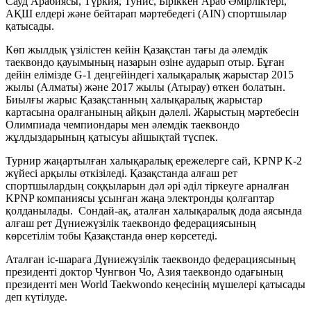
Сауд Арабиясы, Түркия, Тунис, Біріккен Араб Әмірліктері,
АҚШ елдері және бейтарап мәртебедегі (AIN) спортшылар
қатысады.
Көп жылдық үзілістен кейін Қазақстан тағы да әлемдік
таеквондо қауымының назарын өзіне аударып отыр. Бұған
дейін елімізде G-1 деңгейіндегі халықаралық жарыстар 2015
жылы (Алматы) және 2017 жылы (Атырау) өткен болатын.
Биылғы жарыс Қазақстанның халықаралық жарыстар
картасына оралғанының айқын дәлелі. Жарыстың мәртебесін
Олимпиада чемпиондары мен әлемдік таеквондо
жұлдыздарының қатысуы айшықтай түспек.
Турнир жаңартылған халықаралық ережелерге сай, KPNP K-2
жүйесі арқылы өткізіледі. Қазақстанда алғаш рет
спортшылардың соққыларын дәл әрі әділ тіркеуге арналған
KPNP компаниясы ұсынған жаңа электронды қолғаптар
қолданылады. Сондай-ақ, аталған халықаралық дода аясында
алғаш рет Дүниежүзілік таеквондо федерациясының
көрсетілім тобы Қазақстанда өнер көрсетеді.
Аталған іс-шараға Дүниежүзілік таеквондо федерациясының
президенті доктор Чунгвон Чо, Азия таеквондо одағының
президенті мен World Taekwondo кеңесінің мүшелері қатысады
деп күтілуде.