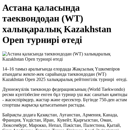
Астана қаласында
таеквондодан (WT)
халықаралық Kazakhstan
Open турнирі өтеді
14–16 тамыз аралығында елордада Жақсылық Үшкемпіров
атындағы жекпе-жек сарайында таеквондодан (WT)
Kazakhstan Open 2025 халықаралық рейтингілік турнирі өтеді.
Дүниежүзілік таеквондо федерациясының (World Taekwondo)
ресми күнтізбесіне енген бұл турнир үш жас санатын қамтиды
- жасөспірімдер, жастар және ересектер. Бүгінде 750-ден астам
спортшы жарысқа қатысатынын растады.
Байрақты додаға Қазақстан, Ауғанстан, Армения, Канада,
Франция, Үндістан, Иран, Кувейт, Қырғызстан, Оман,
Люксембург, Марокко, Непал, Пәкістан, Палестина, Қытай,