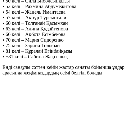
• 50 келі – Сила Биболсынқызы
• 52 келі – Рахмина Абдумежитова
• 54 келі – Жанель Имантаева
• 57 келі – Ақнұр Тұрсынғали
• 60 келі – Толғанай Қасымхан
• 63 келі – Алина Құдайгенова
• 66 келі – Ақбота Есімбекова
• 70 келі – Мария Сидоренко
• 75 келі – Зарина Толыбай
• 81 келі – Құралай Егінбайқызы
• +81 келі – Сабина Жақсылық
Енді санаулы сәттен кейін жастар санаты бойынша ұлдар
арасында жеңімпаздардың есімі белгілі болады.