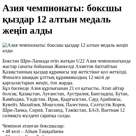
Азия чемпионаты: боксшы
қыздар 12 алтын медаль
жеңіп алды
Бокстан Шри-Ланкада өтіп жатқан U22 Азия чемпионатында
жастар санаты бойынша Жанкелді Ахметов баптайтын
Қазақстанның қыздар құрамасы зор жетістікке қол жеткізді.
Финалға шыққан ұлттық құрамамыздың 12 өкілі де
қарсыластарын жеңіп, топ жарды.
Бұл бәсекеде Азия құрлығынан 21 ел қатысты. Атап айтар
болсақ: Қазақстан, Ауғанстан, Аустралия, Бангладеш, Бутан,
Камбоджа, Үндістан, Ирак, Қырғызстан, Сауд Арабиясы,
Кувейт, Малайзия, Моңғолия, Палестина, Солтүстік Корея,
Шри-Ланка, Сирия, Таиланд, Тәжікстан, БАӘ, Вьетнам 12
салмақта жүлдені сарапқа салды.
Чемпион атанған боксшылар:
• 48 келі – Айым Таңқыбаева