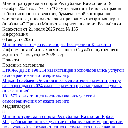
Министра туризма и спорта Республики Казахстан от 9
октября 2024 года № 175 "Об утверждении Типовых правил
работы игорного заведения, букмекерской конторы или
тотализатора, приема ставок и проводимых азартных игр и
(или) пари" Приказ Министра туризма и спорта Республики
Казахстан от 21 июля 2026 года № 135
Информация
03 августа 2026
Министерство туризма и спорта Республики Казахстан
Информация об итогах деятельности Службы внутреннего
аудита за 1 полугодие 2026 год
Новости
Полезные материалы
ЦИФРА ДНЯ: 198 214 казахстанцев воспользовались услугой
самоограничения от азартных игр
Мирас Төлебаев: Ойын бизнесі мен лотерея қызметін реттеу
салаларындағы 2024 жылғы қызмет қорытындылары туралы
(презентация)
181 579 казахстанцев воспользовались услугой
самоограничения от азартных игр
Медиагалерея
8
Министр туризма и спорта Республики Казахстан Ербол
Мырзабосынов принял участие в официальном мероприятии
по случаю Дня государственного служащего и поздравил