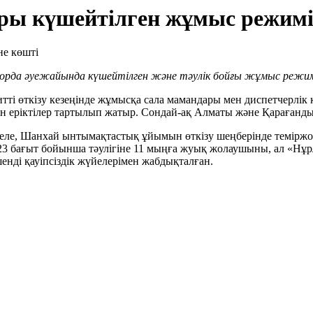
ары күшейтілген жұмыс режимі
лорда әуежай
ын
да күшейтілген
және
тәулік бой
ғ
ы
жұмыс режи
ті өткізу кезеңінде жұмысқа сала мамандары мен диспетчерлік қ
етін еріктілер тартылып жатыр. Сондай-ақ Алматы және Қараға
ле, Шанхай ынтымақтастық ұйымын өткізу шеңберінде теміржол 
н 23 бағыт бойынша тәулігіне 11 мыңға жуық жолаушыны, ал «Нұ
нді қауіпсіздік жүйелерімен жабдықталған.