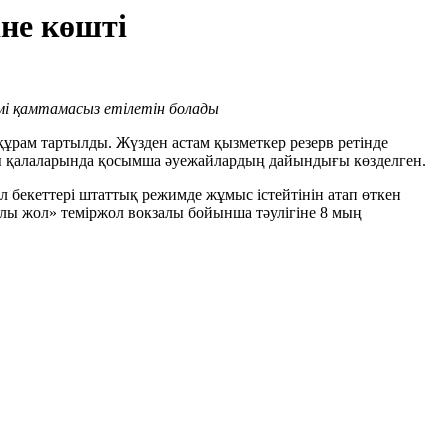
не көшті
мі
қамтамасыз етілетін болады
ұрам тартылды. Жүзден астам қызметкер резерв ретінде
нды қалаларында қосымша әуежайлардың дайындығы көзделген.
бекеттері штаттық режимде жұмыс істейтінін атап өткен
рлы жол» теміржол вокзалы бойынша тәулігіне 8 мың