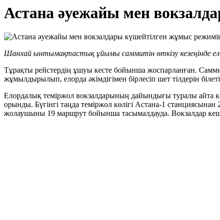
Астана әуежайы мен вокзалд
Шанхай
ынтымақтастық ұйымы
саммитін өткізу кезеңінде е
Тұрақты рейстердің ұшуы кесте бойынша жоспарланған. Саммит
жұмылдырылып, елорда әкімдігімен бірлесіп шет тілдерін біл
Елордалық теміржол вокзалдарының дайындығы туралы айта ке
орынды. Бүгінгі таңда теміржол көлігі Астана-1 станциясына
жолаушыны 19 маршрут бойынша тасымалдауда. Вокзалдар кеше