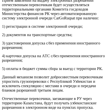
Прием заявлени
й
на выдачу электронных разрешений
отечественным перевозчикам будет осуществляться
территориальными органами Комитета госдоходов
Министерства финансов
РК
через автоматизированную
систему
электронной очереди CarGoRuqsat
при наличии
:
1) регистрации в системе электронной очереди;
2) документов на транспортные средства;
3) удостоверения допуска с/без применения иностранного
разрешения;
4) карточки допуска на
АТС
с/без применения иностранного
разрешения;
5) оплаты в бюджет суммы сбора за выезд с территории РК.
Данный механизм позволит добросовестным перевозчикам
упростить грузоперевозки с Республикой Узбекистан и
исключить спекуляцию с местами в очереди и передачи
бланков разрешений третьим лицам.
Отечественные перевозчики, заезжающие в
РУ
через
территорию Казахстан
а,
будут получать узбек
истан
ские
разрешения в электронном виде на пунктах пропуска.