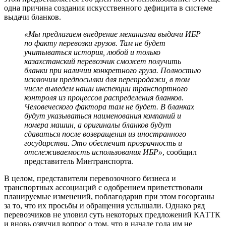
одна причина создания искусственного дефицита в системе
выдачи бланков.
«Мы предлагаем внедрение механизма выдачи ИБР
по факту перевозки грузов. Там не будет
учитываться история, любой и только
казахстанский перевозчик сможет получить
бланки при наличии конкретного груза. Полностью
исключим предпосылки для перепродажи, в том
числе выведем наши инспекции транспортного
контроля из процессов распределения бланков.
Человеческого фактора там не будет. В бланках
будут указываться наименования компаний и
номера машин, а оригиналы бланков будут
сдаваться после возвращения из иностранного
государства. Это обеспечит прозрачность и
отслеживаемость использования ИБР»
, сообщил
представитель Минтранспорта.
В целом, представители перевозочного бизнеса и
транспортных ассоциаций с одобрением приветствовали
планируемые изменений, поблагодарив при этом госорганы
за то, что их просьбы и обращения услышали. Однако ряд
перевозчиков не уловил суть некоторых предложений КАТТК
и вновь озвучил вопрос о том, что в начале года им не