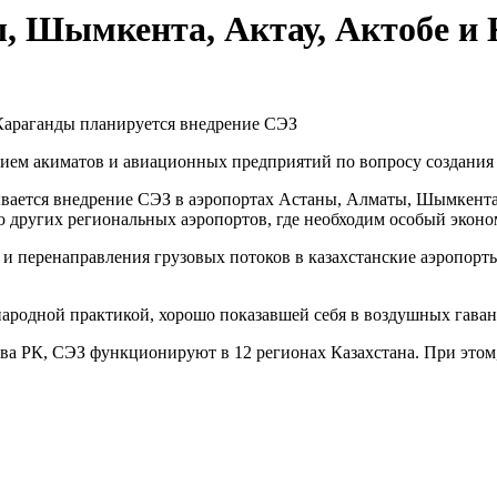
, Шымкента, Актау, Актобе и
тием
акиматов
и авиационных предприятий
по
вопрос
у
создания
вается
внедрение СЭЗ
в аэропортах
Астаны
,
Алматы, Шымкента,
ию
других региональных
аэропортов, где необходим особый эк
оно
 и перенаправления
грузовых потоков в казахстанские аэропорт
народной практикой, хорошо показавшей себя в воздушных гава
ва РК,
СЭЗ
функционируют в 12 регионах Казахстана
. При этом