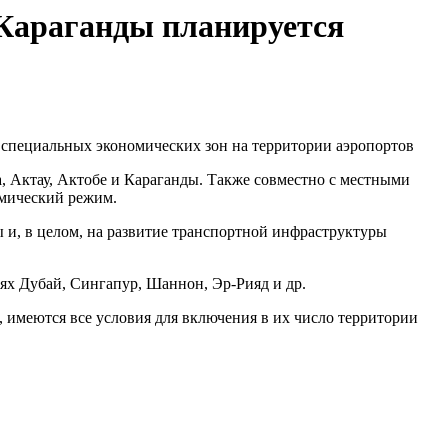
 Караганды планируется
 специальных экономических зон
на территори
и
аэропортов
 Актау, Актобе и Караганд
ы. Также
совместно с местными
мический режим.
ы
и, в целом, на развитие транспортной инфраструктуры
нях Дубай, Сингапур,
Шаннон
, Эр-Рияд и др.
,
име
ю
тся
все условия для
включ
ения в
их число территории