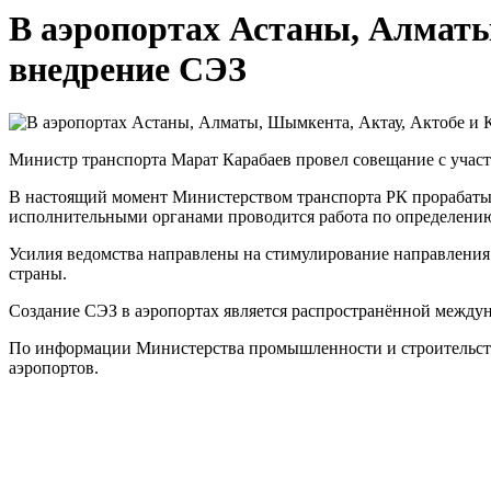
В аэропортах Астаны, Алматы
внедрение СЭЗ
Министр транспорта Марат
Карабаев
прове
л
совещание с учас
В настоящий момент М
инистерством
транспорта
РК
прорабаты
исполнительными органами
проводится
работа по определен
Усилия ведомства
направлены на стимулирование
направления
страны
.
Создание СЭЗ в аэропортах является распространённой между
По информации Министерства промышленности и строительст
аэропортов.