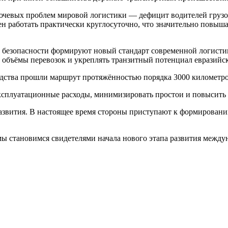
лючевых проблем мировой логистики — дефицит водителей грузов
бен работать практически круглосуточно, что значительно повыш
ь безопасности формируют новый стандарт современной логист
объёмы перевозок и укреплять транзитный потенциал евразийск
ства прошли маршрут протяжённостью порядка 3000 километров за
ксплуатационные расходы, минимизировать простои и повысить
азвития. В настоящее время стороны приступают к формирован
ы становимся свидетелями начала нового этапа развития между