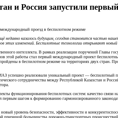
стан и Россия запустили первы
щё недавно казалось будущим, сегодня становится частью наше
ров этих изменений. Беспилотные технологии открывают новый
твенного интеллекта. В рамках реализации поручений Главы го
пов этой работы стал первый международный проект беспилотны
 пройдены в беспилотном режиме на территориях двух стран. П
МАЗ успешно реализовали уникальный проект — беспилотный пр
гического сотрудничества между Республикой Казахстан и Росс
тора.
пекты функционирования беспилотных систем: качество связи на
тал первым шагом к формированию гармонизированного законодат
 новый уровень безопасности, эффективности и конкурентоспос
ной причиной большинства дорожно-транспортных происшествий