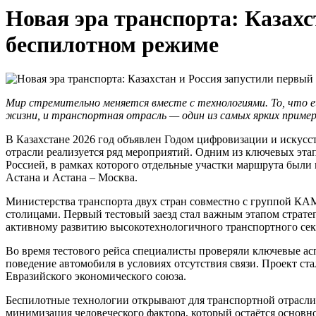
Новая эра транспорта: Казах
беспилотном режиме
Мир стремительно меняется вместе с технологиями. То, что е
жизни, и транспортная отрасль — один из самых ярких приме
В Казахстане 2026 год объявлен Годом цифровизации и искусс
отрасли реализуется ряд мероприятий. Одним из ключевых эта
Россией, в рамках которого отдельные участки маршрута были
Астана и Астана – Москва.
Министерства транспорта двух стран совместно с группой КА
столицами. Первый тестовый заезд стал важным этапом страте
активному развитию высокотехнологичного транспортного сек
Во время тестового рейса специалисты проверяли ключевые ас
поведение автомобиля в условиях отсутствия связи. Проект с
Евразийского экономического союза.
Беспилотные технологии открывают для транспортной отрасли
минимизация человеческого фактора, который остаётся основ