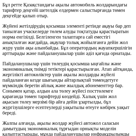
Бұл ретте Қазақстандағы ақылы автомобиль жолдарындағы
тарифтер деңгейі шетелдік елдермен салыстырғанда төмен
деңгейде қалып отыр.
Жүйені жетілдірудің қосымша элементі ретінде ақауы бар деп
танылған учаскелерде төлем алуды тоқтатуды қарастыратын
норма енгізілді. Белгіленген талаптарға сай еместігі
анықталған жағдайда, ақаулар толық жойылғанға дейін жол
жүру үшін ақы алынбайды. Бұл оператордың жауапкершілігін
арттырады және пайдаланушылар үшін әділ қағида орнатады.
Пайдаланушылар үшін төлеудің қосымша ыңғайлы және
экономикалық тиімді тетіктері қарастырылған. Атап айтқанда,
жергілікті автокөліктер үшін ақылы жолдарды жүйелі
пайдаланған кезде шығынды айтарлықтай төмендетуге
мүмкіндік беретін айлық және жылдық абонементтер бар.
Сонымен қатар, алдын ала төлеу жүйесі посттөлемге
қарағанда төмен тарифтерді көздейді. Халық үшін жол
ақысын төлеу мерзімі бір айға дейін ұзартылды, бұл
жүргізушілерге есептеулерді уақытылы өтеуге көбірек уақыт
береді.
Жалпы алғанда, ақылы жолдар жүйесі автожол саласын
дамытудың экономикалық тұрғыдан орнықты моделін
қалыптастырады, мұнда пайдаланушылар инфрақұрылымды