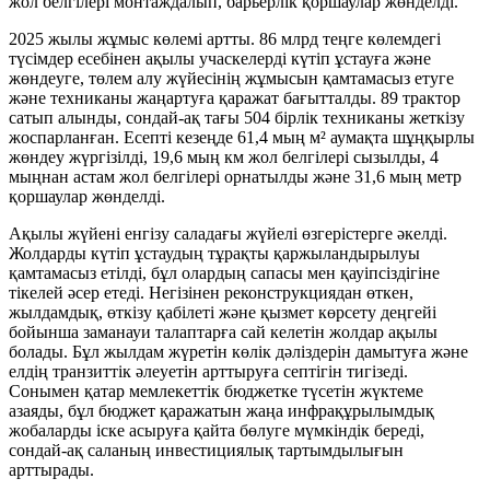
жол белгілері монтаждалып, барьерлік қоршаулар жөнделді.
2025 жылы жұмыс көлемі артты. 86 млрд теңге көлемдегі
түсімдер есебінен ақылы учаскелерді күтіп ұстауға және
жөндеуге, төлем алу жүйесінің жұмысын қамтамасыз етуге
және техниканы жаңартуға қаражат бағытталды. 89 трактор
сатып алынды, сондай-ақ тағы 504 бірлік техниканы жеткізу
жоспарланған. Есепті кезеңде 61,4 мың м² аумақта шұңқырлы
жөндеу жүргізілді, 19,6 мың км жол белгілері сызылды, 4
мыңнан астам жол белгілері орнатылды және 31,6 мың метр
қоршаулар жөнделді.
Ақылы жүйені енгізу саладағы жүйелі өзгерістерге әкелді.
Жолдарды күтіп ұстаудың тұрақты қаржыландырылуы
қамтамасыз етілді, бұл олардың сапасы мен қауіпсіздігіне
тікелей әсер етеді. Негізінен реконструкциядан өткен,
жылдамдық, өткізу қабілеті және қызмет көрсету деңгейі
бойынша заманауи талаптарға сай келетін жолдар ақылы
болады. Бұл жылдам жүретін көлік дәліздерін дамытуға және
елдің транзиттік әлеуетін арттыруға септігін тигізеді.
Сонымен қатар мемлекеттік бюджетке түсетін жүктеме
азаяды, бұл бюджет қаражатын жаңа инфрақұрылымдық
жобаларды іске асыруға қайта бөлуге мүмкіндік береді,
сондай-ақ саланың инвестициялық тартымдылығын
арттырады.