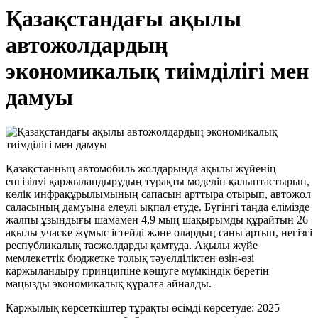
Қазақстандағы ақылы
автожолдардың
экономикалық тиімділігі мен
дамуы
Қазақстанның автомобиль жолдарында ақылы жүйенің
енгізілуі қаржыландырудың тұрақты моделін қалыптастырып,
көлік инфрақұрылымының сапасын арттыра отырып, автожол
саласының дамуына елеулі ықпал етуде. Бүгінгі таңда елімізде
жалпы ұзындығы шамамен 4,9 мың шақырымды құрайтын 26
ақылы учаске жұмыс істейді және олардың саны артып, негізгі
республикалық тасжолдарды қамтуда. Ақылы жүйе
мемлекеттік бюджетке толық тәуелділіктен өзін-өзі
қаржыландыру принципіне көшуге мүмкіндік беретін
маңызды экономикалық құралға айналды.
Қаржылық көрсеткіштер тұрақты өсімді көрсетуде: 2025