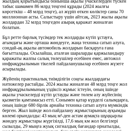
жылдың қорытындысы бойынша ақылы учаскелерден түскен
табыс шамамен 86 млрд теңгені құрады (2024 жылғы
көрсеткіш – 48 млрд теңге), ал жүріп өткен көліктер саны 70
миллионнан асты. Салыстыру үшін айтсақ, 2023 жылы ақылы
жолдардан 32 млрд теңгеден азырақ қаражат жиналған
болатын.
Бұл ретте барлық түсімдер тек жолдарды күтіп ұстауға,
ағымдағы және орташа жөндеуге, жаңа техника сатып алуға,
сондай-ақ ақылы автомобиль жолдарын басқаруға ғана
бағытталады. Осылайша, аталған шараларды қаржыландыру
қаражаты жалпы салық төлеушілер есебінен емес, автожол
инфрақұрылымын тікелей пайдаланушылар есебінен жүзеге
асырылады.
Жүйенің практикалық тиімділігін соңғы жылдардағы
нәтижелер растайды. 2024 жылы жиналған 48 млрд теңге жол
инфрақұрылымының үздіксіз жұмыс істеуін, оның ішінде
ақылы учаскелерді күтіп ұстауды және төлем алу жүйесінің
қызметін қамтамасыз етті. Сонымен қатар күрделі салымдарға,
оның ішінде 680 бірлік арнайы техника сатып алуға мүмкіндік
берген. Жыл ішінде жол-пайдалану жұмыстарының ауқымды
көлемі орындалды: 43 мың м²-ден астам аумақта шұңқырлы
жөндеу жұмыстары жүргізілді, 17,6 мың км жол белгілері
сызылды, 29 мыңға жуық сигналдық бағандар орнатылды,