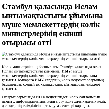
Стамбул қаласында Ислам
ынтымақтастығы ұйымына
мүше мемлекеттердің көлік
министрлерінің екінші
отырысы өтті
Көлік министрлігінің басшылығы Стамбул қаласында өткен
Ислам ынтымақтастығы ұйымына (ИЫҰ) мүше
мемлекеттердің көлік министрлерінің екінші отырысына
қатысты. Іс-шараға ИЫҰ елдерінің көлік ведомстволарының
басшылары, сондай-ақ халықаралық ұйымдардың өкілдері
қатысты.
Отырыс барысында ИЫҰ кеңістігіндегі көлік байланысын
дамыту, инфрақұрылымды жаңғырту және халықаралық көлік
дәліздерінің тиімділігін арттыру мәселелері қаралды.