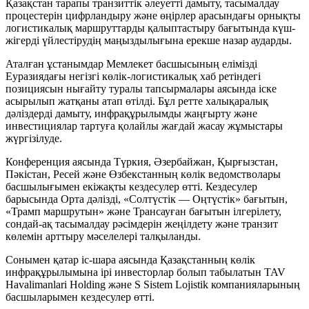
Қазақстан тарапы транзиттік әлеуетті дамыту, тасымалдау
процестерін цифрландыру және өңірлер арасындағы орнықты
логистикалық маршруттарды қалыптастыру бағытында күш-
жігерді үйлестірудің маңыздылығына ерекше назар аударды.
Аталған ұстанымдар Мемлекет басшысының елімізді
Еуразиядағы негізгі көлік-логистикалық хаб ретіндегі
позициясын нығайту туралы тапсырмалары аясында іске
асырылып жатқаны атап өтілді. Бұл ретте халықаралық
дәліздерді дамыту, инфрақұрылымды жаңғырту және
инвестициялар тартуға қолайлы жағдай жасау жұмыстары
жүргізілуде.
Конференция аясында Түркия, Әзербайжан, Қырғызстан,
Пәкістан, Ресей және Өзбекстанның көлік ведомстволары
басшылығымен екіжақты кездесулер өтті. Кездесулер
барысында Орта дәлізді, «Солтүстік — Оңтүстік» бағытын,
«Трамп маршрутын» және Трансауған бағытын ілгерілету,
сондай-ақ тасымалдау рәсімдерін жеңілдету және транзит
көлемін арттыру мәселелері талқыланды.
Сонымен қатар іс-шара аясында Қазақстанның көлік
инфрақұрылымына ірі инвесторлар болып табылатын TAV
Havalimanlari Holding және S Sistem Lojistik компанияларының
басшыларымен кездесулер өтті.