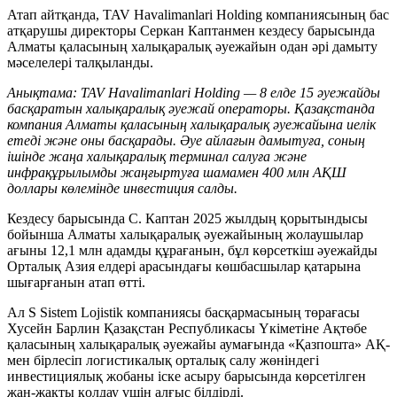
Атап айтқанда, TAV Havalimanlari Holding компаниясының бас
атқарушы директоры Серкан Каптанмен кездесу барысында
Алматы қаласының халықаралық әуежайын одан әрі дамыту
мәселелері талқыланды.
Анықтама: TAV Havalimanlari Holding — 8 елде 15 әуежайды
басқаратын халықаралық әуежай операторы. Қазақстанда
компания Алматы қаласының халықаралық әуежайына иелік
етеді және оны басқарады. Әуе айлағын дамытуға, соның
ішінде жаңа халықаралық терминал салуға және
инфрақұрылымды жаңғыртуға шамамен 400 млн АҚШ
доллары көлемінде инвестиция салды.
Кездесу барысында С. Каптан 2025 жылдың қорытындысы
бойынша Алматы халықаралық әуежайының жолаушылар
ағыны 12,1 млн адамды құрағанын, бұл көрсеткіш әуежайды
Орталық Азия елдері арасындағы көшбасшылар қатарына
шығарғанын атап өтті.
Ал S Sistem Lojistik компаниясы басқармасының төрағасы
Хусейн Барлин Қазақстан Республикасы Үкіметіне Ақтөбе
қаласының халықаралық әуежайы аумағында «Қазпошта» АҚ-
мен бірлесіп логистикалық орталық салу жөніндегі
инвестициялық жобаны іске асыру барысында көрсетілген
жан-жақты қолдау үшін алғыс білдірді.